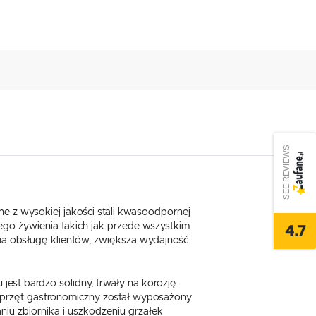
SEE REVIEWS
ne z wysokiej jakości stali kwasoodpornej
4.7
o żywienia takich jak przede wszystkim
ia obsługę klientów, zwiększa wydajność
jest bardzo solidny, trwały na korozję
przęt gastronomiczny został wyposażony
iu zbiornika i uszkodzeniu grzałek