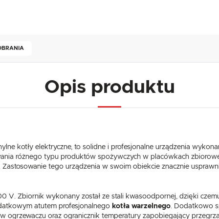
POBRANIA
Opis produktu
ylne kotły elektryczne, to solidne i profesjonalne urządzenia wykona
wania różnego typu produktów spożywczych w placówkach zbioroweg
. Zastosowanie tego urządzenia w swoim obiekcie znacznie usprawn
USTAWIENIA
00 V. Zbiornik wykonany został ze stali kwasoodpornej, dzięki czemu 
Szanujemy Twoją prywatność. Możesz zmienić ustawienia cookies lub zaakceptować je
wszystkie. W dowolnym momencie możesz dokonać zmiany swoich ustawień.
dodatkowym atutem profesjonalnego
kotła warzelnego
. Dodatkowo s
USTAWIENIA REGIONALNE
w ogrzewaczu oraz ogranicznik temperatury zapobiegający przegrzan