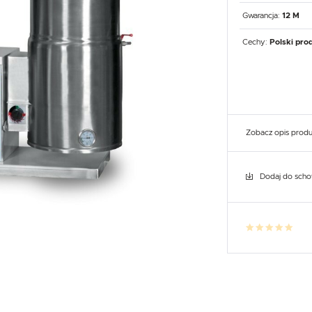
UX
WHIRLPOOL
YATO GASTRO
PROFESSIONAL
Gwarancja:
12 M
Cechy:
Polski pro
Zobacz opis prod
Dodaj do sch