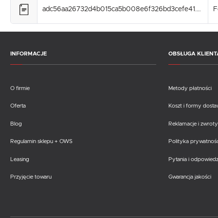
adc56aa26732d4b015ca5b008e6f326bd3cefe41.pdf
F
INFORMACJE
OBSŁUGA KLIENT
O firmie
Metody płatności
Oferta
Koszt i formy dost
Blog
Reklamacje i zwroty
Regulamin sklepu + OWS
Polityka prywatnośc
Leasing
Pytania i odpowiedz
Przyjęcie towaru
Gwarancja jakości