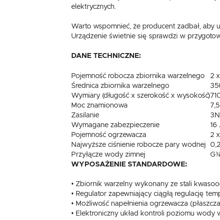
elektrycznych.
Warto wspomnieć, że producent zadbał, aby 
Urządzenie świetnie się sprawdzi w przygotowy
DANE TECHNICZNE:
Pojemność robocza zbiornika warzelnego
2 
Średnica zbiornika warzelnego
35
Wymiary (długość x szerokość x wysokość)
71
Moc znamionowa
7,
Zasilanie
3N
Wymagane zabezpieczenie
16
Pojemność ogrzewacza
2 
Najwyższe ciśnienie robocze pary wodnej
0,
Przyłącze wody zimnej
G¾
WYPOSAŻENIE STANDARDOWE:
• Zbiornik warzelny wykonany ze stali kwasood
• Regulator zapewniający ciągłą regulację te
• Możliwość napełnienia ogrzewacza (płaszcz
• Elektroniczny układ kontroli poziomu wody