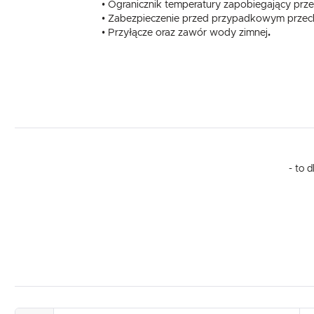
• Ogranicznik temperatury zapobiegający przeg
• Zabezpieczenie przed przypadkowym przec
• Przyłącze oraz zawór wody zimnej
.
- to 