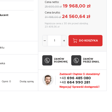
Cena netto:
19 968,00 zł
25 600,00 zł
Cena brutto:
ducent
24 560,64 zł
31 488,00 zł
Najniższa cena z 30 dni przed obniżką:
23 409,36 zł
DO KOSZYKA
uktu
ZAMÓW
ZAMÓW
ROZMOWĘ
PRZEZ EMAIL
owka
Zadzwoń! Chętnie Ci doradzimy!
+48
696 485 080
Opinii: 0
Dodaj opinię
+48
664 990 281
Negocjuj! Sprawdź dostępność!