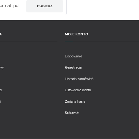
ormat: pdf
POBIERZ
A
MOJE KONTO
Logowanie
awy
Rejestracja
Historia zamówień
i
Ustawienia konta
i
Zmiana hasła
Schowek