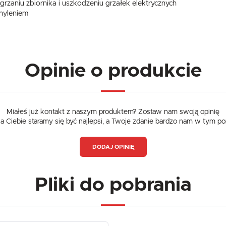
Twoich upodobań oraz Twoich zwyczajów dotyczących przeglądanej witryny internetowej. Treści
rzaniu zbiornika i uszkodzeniu grzałek elektrycznych
promocyjne mogą pojawić się na stronach podmiotów trzecich lub firm będących naszymi partnerami
hyleniem
oraz innych dostawców usług. Firmy te działają w charakterze pośredników prezentujących nasze
treści w postaci wiadomości, ofert, komunikatów mediów społecznościowych.
Opinie o produkcie
Miałeś już kontakt z naszym produktem? Zostaw nam swoją opinię
dla Ciebie staramy się być najlepsi, a Twoje zdanie bardzo nam w tym p
DODAJ OPINIĘ
Pliki do pobrania