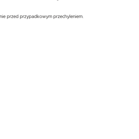
enie przed przypadkowym przechyleniem.
,
.
e