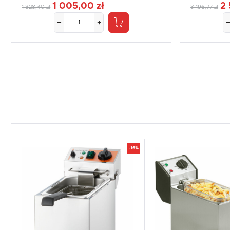
1 005,00 zł
2 
1 328,40 zł
3 196,77 zł
-16%