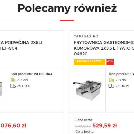
Polecamy również
Analityczne
ZAPISZ WYBRANE
Analityczne pliki cookies pomagają nam rozwijać się i dostosowywać do Twoich potrzeb.
Cookies analityczne pozwalają na uzyskanie informacji w zakresie wykorzystywania witryny
Więcej
internetowej, miejsca oraz częstotliwości, z jaką odwiedzane są nasze serwisy www. Dane pozwalają
ZEZWÓL NA WSZYSTKIE
nam na ocenę naszych serwisów internetowych pod względem ich popularności wśród użytkowników
Zgromadzone informacje są przetwarzane w formie zanonimizowanej. Wyrażenie zgody na analityczn
pliki cookies gwarantuje dostępność wszystkich funkcjonalności.
YATO GASTRO
Reklamowe
A PODWÓJNA 2X8L|
FRYTOWNICA GASTRONOMIC
Dzięki reklamowym plikom cookies prezentujemy Ci najciekawsze informacje i aktualności na stronach
TEF-904
KOMOROWA 2X3,5 L | YATO 
naszych partnerów.
04620
Promocyjne pliki cookies służą do prezentowania Ci naszych komunikatów na podstawie analizy
Więcej
Twoich upodobań oraz Twoich zwyczajów dotyczących przeglądanej witryny internetowej. Treści
PRODUKT Z GAZETKI
-12%
promocyjne mogą pojawić się na stronach podmiotów trzecich lub firm będących naszymi partnerami
oraz innych dostawców usług. Firmy te działają w charakterze pośredników prezentujących nasze
treści w postaci wiadomości, ofert, komunikatów mediów społecznościowych.
Kod produktu:
PXTEF-904
Kod produktu:
2-3 dni
2-3 dni
25.00 zł
25.00 zł
Cena netto:
 076,60 zł
529,59 zł
600,00 zł
Cena brutto: