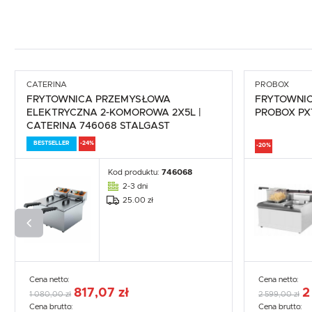
CATERINA
PROBOX
FRYTOWNICA PRZEMYSŁOWA
FRYTOWNIC
ELEKTRYCZNA 2-KOMOROWA 2X5L |
PROBOX PX
CATERINA 746068 STALGAST
BESTSELLER
-24%
-20%
Kod produktu:
746068
2-3 dni
25.00 zł
Cena netto:
Cena netto:
817,07 zł
2
1 080,00 zł
2 599,00 zł
Cena brutto:
Cena brutto: