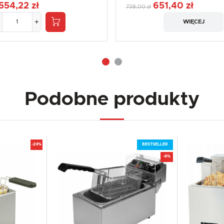
554,22 zł
651,40 zł
738,00 zł
WIĘCEJ
Podobne produkty
-24%
BESTSELLER
-6%