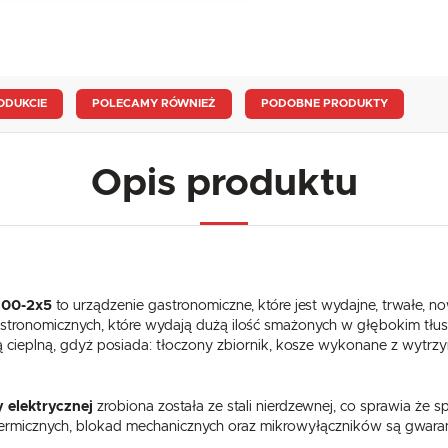
ODUKCIE
POLECAMY RÓWNIEŻ
PODOBNE PRODUKTY
Opis produktu
400-2x5
to urządzenie gastronomiczne, które jest wydajne, trwałe, 
tronomicznych, które wydają dużą ilość smażonych w głębokim tłusz
cieplną, gdyż posiada: tłoczony zbiornik, kosze wykonane z wytrzyma
y elektrycznej
zrobiona została ze stali nierdzewnej, co sprawia że s
termicznych, blokad mechanicznych oraz mikrowyłączników są gwara