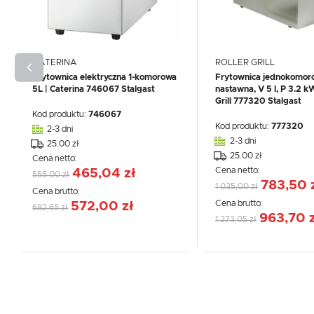
CATERINA
ROLLER GRILL
Frytownica elektryczna 1-komorowa
Frytownica jednokomor
5L | Caterina 746067 Stalgast
nastawna, V 5 l, P 3.2 kW
Grill 777320 Stalgast
Kod produktu:
746067
Kod produktu:
777320
2-3 dni
2-3 dni
25.00 zł
25.00 zł
Cena netto:
Cena netto:
465,04 zł
555,00 zł
783,50 
1 035,00 zł
Cena brutto:
Cena brutto:
572,00 zł
682,65 zł
963,70 
1 273,05 zł