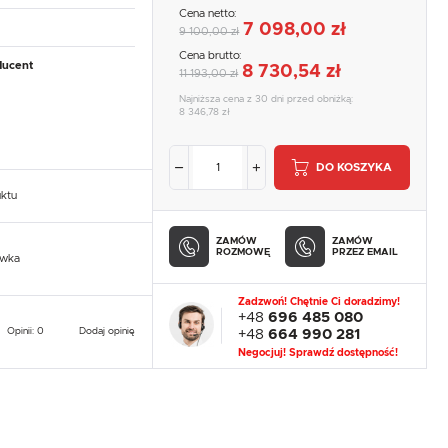
Cena netto:
7 098,00 zł
9 100,00 zł
Cena brutto:
ducent
8 730,54 zł
11 193,00 zł
Najniższa cena z 30 dni przed obniżką:
8 346,78 zł
DO KOSZYKA
uktu
ZAMÓW
ZAMÓW
ROZMOWĘ
PRZEZ EMAIL
owka
Zadzwoń! Chętnie Ci doradzimy!
+48
696 485 080
Opinii: 0
Dodaj opinię
+48
664 990 281
Negocjuj! Sprawdź dostępność!