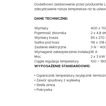
Dodatkowo zastosowanie przez producenta Loz
zdecydowanie niższa temperatura niż ta usta
DANE TECHNICZNE:
Wymiary
400 x 70
Pojemność zbiornika
2 x 4,8 d
Wymiary kosza
95 x 270 
Siatka pod kosz
116 x 318
Zasilanie elektryczne
3 N ~ 400
Wymagane zabezpieczenie instalacji
16 A
Moc
2 x 3 kW
Ciągła regulacja temperatury
100 ÷ 190
WYPOSAŻENIE STANDARDOWE:
• Ogranicznik temperatury (wyłącznik termiczn
• Zawór spustowy z wylewką
• Strefa zimna
• Pokrywka