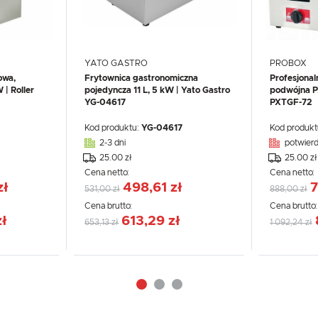
YATO GASTRO
PROBOX
owa,
Frytownica gastronomiczna
Profesjonal
 | Roller
pojedyncza 11 L, 5 kW | Yato Gastro
podwójna 
YG-04617
PXTGF-72
Kod produktu:
YG-04617
Kod produkt
2-3 dni
potwierd
25.00 zł
25.00 zł
Cena netto:
Cena netto:
zł
498,61 zł
7
531,00 zł
888,00 zł
WIĘCEJ
Cena brutto:
Cena brutto
zł
613,29 zł
653,13 zł
1 092,24 zł