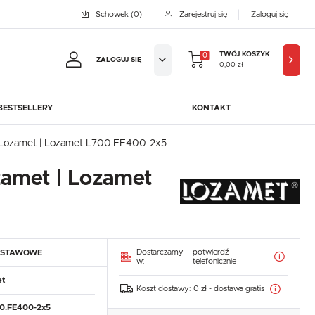
Schowek
(0)
Zarejestruj się
Zaloguj się
TWÓJ KOSZYK
0
ZALOGUJ SIĘ
0,00 zł
BESTSELLERY
KONTAKT
jestruj się
 Lozamet | Lozamet L700.FE400-2x5
BYFAL
BREMA ICE MAKERS
amet | Lozamet
KOWE KORZYŚCI:
DORA-METAL
EGAZ
GASTROPRODUKT
GREDIL
ji zamówień
ICE HORIZON
INSTANCO
w
LOZAMET
LENARI
adzania swoich danych przy kolejnych zakupach
Dostarczamy
potwierdź
DSTAWOWE
OHAUS
POTIS
abatów i kuponów promocyjnych
w:
telefonicznie
ROBOT COUPE
ROLLER GRILL
t
Koszt dostawy:
0 zł - dostawa gratis
SAYL
SCOTSMAN
J SIĘ
0.FE400-2x5