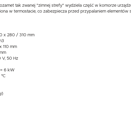
amet tak zwanej "zimnej strefy" wydziela część w komorze urządzen
wiona w termostacie, co zabezpiecza przed przypalaniem elementów
0 x 280 / 310 mm
m3
x 110 mm
 mm
 V, 50 Hz
 = 6 kW
 °C
y)