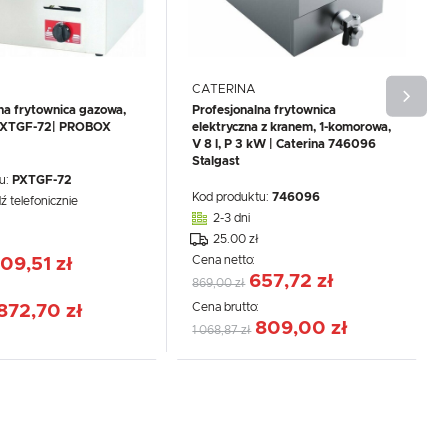
CATERINA
na frytownica gazowa,
Profesjonalna frytownica
PXTGF-72| PROBOX
elektryczna z kranem, 1-komorowa,
V 8 l, P 3 kW | Caterina 746096
Stalgast
u:
PXTGF-72
Kod produktu:
746096
ź telefonicznie
2-3 dni
25.00 zł
Cena netto:
09,51 zł
657,72 zł
869,00 zł
:
Cena brutto:
872,70 zł
809,00 zł
1 068,87 zł