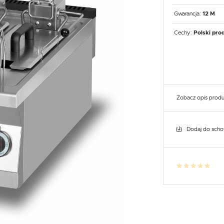
UX
WHIRLPOOL
YATO GASTRO
PROFESSIONAL
Gwarancja:
12 M
Cechy:
Polski pro
Zobacz opis prod
Dodaj do sch