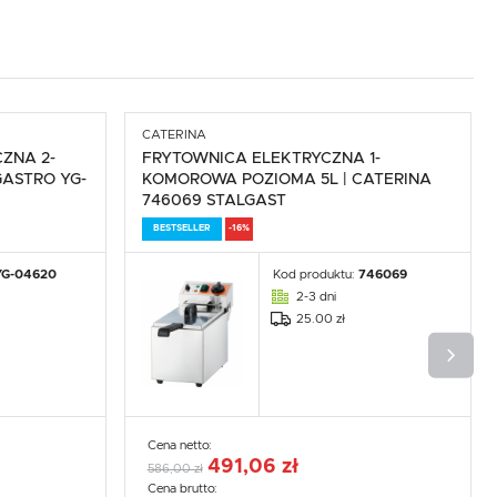
.
e
CATERINA
ZNA 2-
FRYTOWNICA ELEKTRYCZNA 1-
GASTRO YG-
KOMOROWA POZIOMA 5L | CATERINA
746069 STALGAST
BESTSELLER
-16%
YG-04620
Kod produktu:
746069
2-3 dni
25.00 zł
Cena netto:
491,06 zł
586,00 zł
Cena brutto: