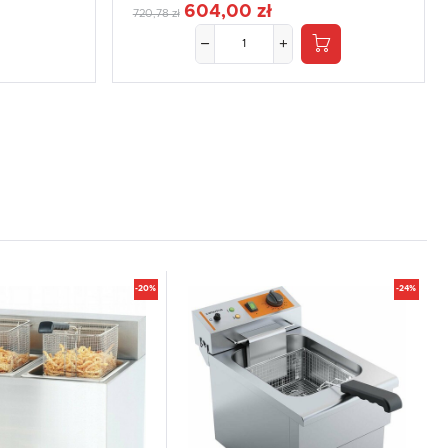
604,00 zł
720,78 zł
-20%
-24%