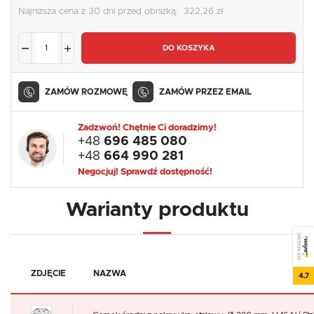
Najniższa cena z 30 dni przed obniżką:
322,26 zł
DO KOSZYKA
ZAMÓW ROZMOWĘ
ZAMÓW PRZEZ EMAIL
Zadzwoń! Chętnie Ci doradzimy!
+48
696 485 080
+48
664 990 281
Negocjuj! Sprawdź dostępność!
Warianty produktu
SEE REVIEWS
ZDJĘCIE
NAZWA
4.7