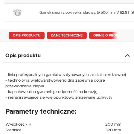
Garnek średni z pokrywką, stalowy, Ø 500 mm, V 62.8 l | S
OPIS PRODUKTU
DANE TECHNICZNE
OPINIE O PRODUKCIE
Opis produktu
- linia profesjonalnych garnków satynowanych ze stali nierdzewnej
- technologia wielowarstwowego dna zapewnia dobre
przewodzenie ciepła
- kapsułowe dno gwarantuje odporność na korozję
- nienagrzewające się wielopunktowo zgrzewane uchwyty
Parametry techniczne:
Wysokość - H
200 mm
Średnica
320 mm