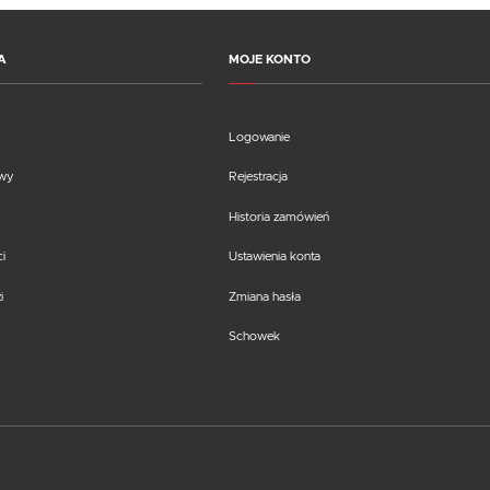
A
MOJE KONTO
Logowanie
awy
Rejestracja
Historia zamówień
i
Ustawienia konta
i
Zmiana hasła
Schowek