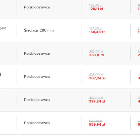
135,00 zł
1
Polski dostawca
128,11 zł
1
gast
167,00 zł
2
Średnica: 280 mm
158,48 zł
1
262,00 zł
3
Polski dostawca
238,16 zł
2
|
338,00 zł
4
Polski dostawca
307,24 zł
3
|
437,00 zł
5
USTAWIENIA
Polski dostawca
397,24 zł
4
Szanujemy Twoją prywatność. Możesz zmienić ustawienia cookies lub zaakceptować je
616,00 zł
7
wszystkie. W dowolnym momencie możesz dokonać zmiany swoich ustawień.
Polski dostawca
USTAWIENIA REGIONALNE
559,94 zł
6