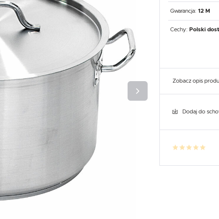
UX
WHIRLPOOL
YATO GASTRO
PROFESSIONAL
Gwarancja:
12 M
Cechy:
Polski dos
Zobacz opis prod
Dodaj do sch