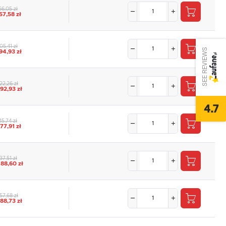
66,05 zł
57,58 zł
05,41 zł
SEE REVIEWS
94,93 zł
22,26 zł
92,93 zł
4.7
15,74 zł
77,91 zł
37,51 zł
88,60 zł
57,68 zł
88,73 zł