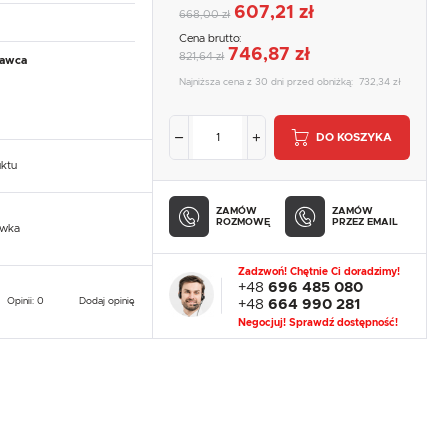
607,21 zł
668,00 zł
Cena brutto:
746,87 zł
821,64 zł
tawca
Najniższa cena z 30 dni przed obniżką:
732,34 zł
DO KOSZYKA
uktu
ZAMÓW
ZAMÓW
ROZMOWĘ
PRZEZ EMAIL
owka
Zadzwoń! Chętnie Ci doradzimy!
+48
696 485 080
Opinii: 0
Dodaj opinię
+48
664 990 281
Negocjuj! Sprawdź dostępność!