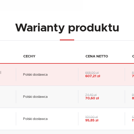
Warianty produktu
CECHY
CENA NETTO
|
668,00 zł
8
Polski dostawca
607,21 zł
7
74,40 zł
9
Polski dostawca
70,60 zł
8
101,00 zł
1
Polski dostawca
95,85 zł
1