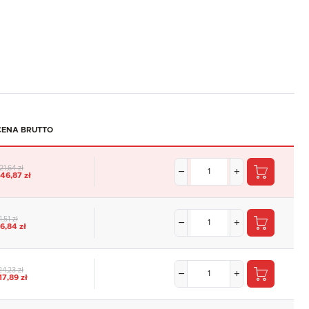
CENA BRUTTO
21,64 zł
46,87 zł
1,51 zł
6,84 zł
24,23 zł
17,89 zł