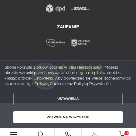
ZAUFANIE
Strona korzysta z plików cookies w celu realizacji usług. Możesz
określić warunki przechowywania lub dostępu do plików cookies
5
/ 5
klikając przycisk Ustawienia. Aby dowiedzieć się więcej zachęcamy do
zapoznania się z Polityką Cookies oraz Polityką Prywatności.
1
opinii
USTAWIENIA
ZAPISZ WYBRANE
Copyright by probox.pl
ZEZWÓL NA WSZYSTKIE
Agencja interaktywna
[ti]
Powered by
2ClickShop®
ZEZWÓL NA WSZYSTKIE
0