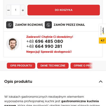
DO KOSZYKA
ZAMÓW ROZMOWĘ
ZAMÓW PRZEZ EMAIL
SEE REVIEWS
Zadzwoń! Chętnie Ci doradzimy!
4.7
+48
696 485 080
+48
664 990 281
Negocjuj! Sprawdź dostępność!
OPIS PRODUKTU
DANE TECHNICZNE
OPINIE O PRODUKCIE
Opis produktu
W lokalach gastronomicznych niezbędnym elementem
wyposażenia profesjonalnej kuchni jest
gastronomiczna kuchnia
gazowa
, która daje możliwość obróbki termicznej różnych potraw.