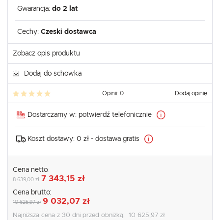
Gwarancja:
do 2 lat
Cechy:
Czeski dostawca
Zobacz opis produktu
Dodaj do schowka
Opinii: 0
Dodaj opinię
Dostarczamy w:
potwierdź telefonicznie
Koszt dostawy:
0 zł - dostawa gratis
Cena netto:
7 343,15 zł
8 639,00 zł
Cena brutto:
9 032,07 zł
10 625,97 zł
Najniższa cena z 30 dni przed obniżką:
10 625,97 zł