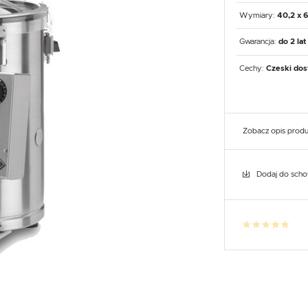
UX
WHIRLPOOL
YATO GASTRO
PROFESSIONAL
Wymiary:
40,2 x 6
Gwarancja:
do 2 lat
Cechy:
Czeski dos
Zobacz opis prod
Dodaj do sch