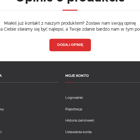
Miałeś już kontakt z naszym produktem? Zostaw nam swoją opinię
dla Ciebie staramy się być najlepsi, a Twoje zdanie bardzo nam w tym p
DODAJ OPINIĘ
A
MOJE KONTO
Logowanie
awy
Rejestracja
Historia zamówień
i
Ustawienia konta