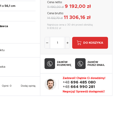
Cena netto:
9 192,00 zł
1 x 56,1 cm
11 490,00 zł
Cena brutto:
11 306,16 zł
14 132,70 zł
Najniższa cena z 30 dni przed obniżką:
tawca
9 839,02 zł
DO KOSZYKA
uktu
ZAMÓW
ZAMÓW
ROZMOWĘ
PRZEZ EMAIL
owka
Zadzwoń! Chętnie Ci doradzimy!
+48
696 485 080
Opinii: 0
Dodaj opinię
+48
664 990 281
Negocjuj! Sprawdź dostępność!