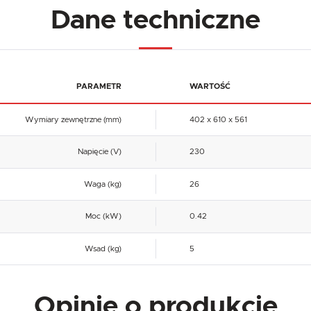
Reklamowe
Dane techniczne
Dzięki reklamowym plikom cookies prezentujemy Ci najciekawsze informacje i aktualności na stronach
naszych partnerów.
Promocyjne pliki cookies służą do prezentowania Ci naszych komunikatów na podstawie analizy
Więcej
Twoich upodobań oraz Twoich zwyczajów dotyczących przeglądanej witryny internetowej. Treści
promocyjne mogą pojawić się na stronach podmiotów trzecich lub firm będących naszymi partnerami
oraz innych dostawców usług. Firmy te działają w charakterze pośredników prezentujących nasze
treści w postaci wiadomości, ofert, komunikatów mediów społecznościowych.
PARAMETR
WARTOŚĆ
Wymiary zewnętrzne (mm)
402 x 610 x 561
Napięcie (V)
230
Waga (kg)
26
Moc (kW)
0.42
Wsad (kg)
5
Opinie o produkcie