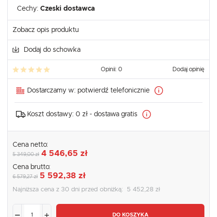
Cechy:
Czeski dostawca
Zobacz opis produktu
Dodaj do schowka
Opinii: 0
Dodaj opinię
Dostarczamy w:
potwierdź telefonicznie
Koszt dostawy:
0 zł - dostawa gratis
Cena netto:
4 546,65 zł
5 349,00 zł
Cena brutto:
5 592,38 zł
6 579,27 zł
Najniższa cena z 30 dni przed obniżką:
5 452,28 zł
DO KOSZYKA