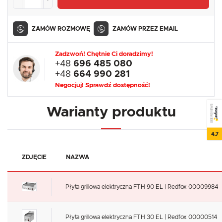
ZAMÓW ROZMOWĘ
ZAMÓW PRZEZ EMAIL
Zadzwoń! Chętnie Ci doradzimy!
+48
696 485 080
+48
664 990 281
Negocjuj! Sprawdź dostępność!
SEE REVIEWS
Warianty produktu
4.7
ZDJĘCIE
NAZWA
Płyta grillowa elektryczna FTH 90 EL | Redfox 00009984
Płyta grillowa elektryczna FTH 30 EL | Redfox 00000514