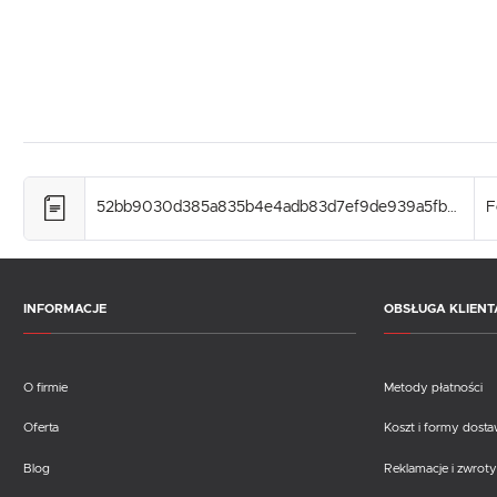
52bb9030d385a835b4e4adb83d7ef9de939a5fbe.pdf
F
INFORMACJE
OBSŁUGA KLIENT
O firmie
Metody płatności
Oferta
Koszt i formy dost
Blog
Reklamacje i zwroty