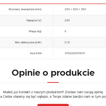
pliki cookies gwarantuje dostępność wszystkich funkcjonalności.
Reklamowe
Wymiary zewnętrzne (mm)
230 × 300 × 350
Dzięki reklamowym plikom cookies prezentujemy Ci najciekawsze informacje i aktualności na stronach
naszych partnerów.
Promocyjne pliki cookies służą do prezentowania Ci naszych komunikatów na podstawie analizy
Więcej
Napięcie (V)
230
Twoich upodobań oraz Twoich zwyczajów dotyczących przeglądanej witryny internetowej. Treści
promocyjne mogą pojawić się na stronach podmiotów trzecich lub firm będących naszymi partnerami
oraz innych dostawców usług. Firmy te działają w charakterze pośredników prezentujących nasze
treści w postaci wiadomości, ofert, komunikatów mediów społecznościowych.
Waga (kg)
5
Moc elektryczna (kW)
0.13
Kod EAN
3700200011017
Opinie o produkcie
Miałeś już kontakt z naszym produktem? Zostaw nam swoją opinię
dla Ciebie staramy się być najlepsi, a Twoje zdanie bardzo nam w tym p