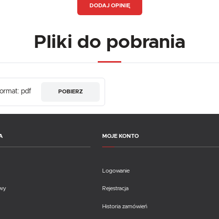
DODAJ OPINIĘ
Pliki do pobrania
ormat: pdf
POBIERZ
A
MOJE KONTO
Logowanie
awy
Rejestracja
Historia zamówień