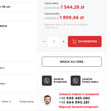
Cena netto:
1 544,28 zł
 × 35 cm
2 040,00 zł
Cena brutto:
1 899,46 zł
2 509,20 zł
Najniższa cena z 30 dni przed obniżką:
tawca
2 067,06 zł
DO KOSZYKA
NEGOCJUJ CENĘ
uktu
ZAMÓW
ZAMÓW
ROZMOWĘ
PRZEZ EMAIL
owka
Zadzwoń! Chętnie Ci doradzimy!
+48
696 485 080
Opinii: 0
Dodaj opinię
+48
664 990 281
Negocjuj! Sprawdź dostępność!