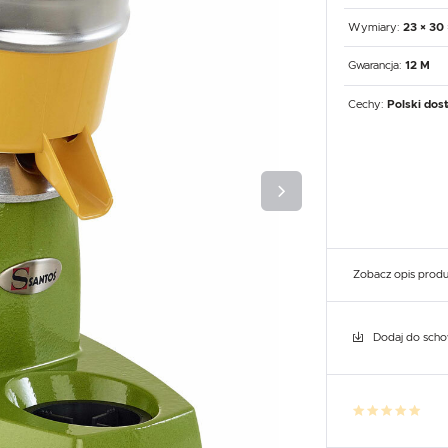
UX
WHIRLPOOL
YATO GASTRO
PROFESSIONAL
Wymiary:
23 × 30
Gwarancja:
12 M
Cechy:
Polski dos
Zobacz opis prod
Dodaj do sch