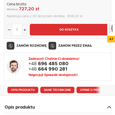
Cena brutto:
727,20 zł
960,63 zł
Najniższa cena z 30 dni przed obniżką:
808,20 zł
SEE REVIEWS
DO KOSZYKA
4.7
ZAMÓW ROZMOWĘ
ZAMÓW PRZEZ EMAIL
Zadzwoń! Chętnie Ci doradzimy!
+48
696 485 080
+48
664 990 281
Negocjuj! Sprawdź dostępność!
OPIS PRODUKTU
DANE TECHNICZNE
OPINIE O PRODUKCIE
Opis produktu