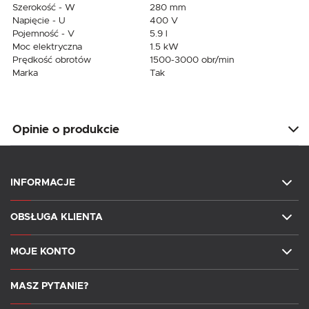
Szerokość - W
280 mm
Napięcie - U
400 V
Pojemność - V
5.9 l
Moc elektryczna
1.5 kW
Prędkość obrotów
1500-3000 obr/min
Marka
Tak
Opinie o produkcie
INFORMACJE
OBSŁUGA KLIENTA
MOJE KONTO
MASZ PYTANIE?