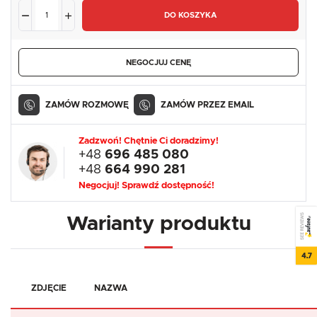
DO KOSZYKA
NEGOCJUJ CENĘ
ZAMÓW ROZMOWĘ
ZAMÓW PRZEZ EMAIL
Zadzwoń! Chętnie Ci doradzimy!
+48
696 485 080
+48
664 990 281
Negocjuj! Sprawdź dostępność!
SEE REVIEWS
Warianty produktu
4.7
ZDJĘCIE
NAZWA