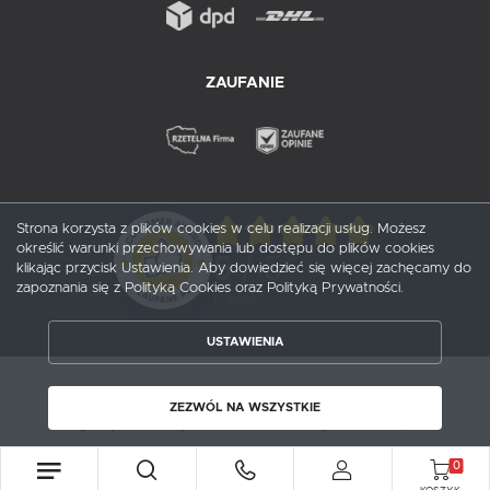
ZAUFANIE
Strona korzysta z plików cookies w celu realizacji usług. Możesz
określić warunki przechowywania lub dostępu do plików cookies
5
/ 5
klikając przycisk Ustawienia. Aby dowiedzieć się więcej zachęcamy do
zapoznania się z Polityką Cookies oraz Polityką Prywatności.
1
opinii
USTAWIENIA
ZAPISZ WYBRANE
Copyright by probox.pl
ZEZWÓL NA WSZYSTKIE
Agencja interaktywna
[ti]
Powered by
2ClickShop®
ZEZWÓL NA WSZYSTKIE
0