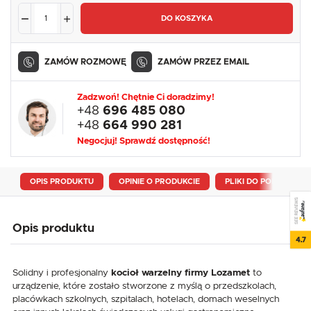
DO KOSZYKA
ZAMÓW ROZMOWĘ
ZAMÓW PRZEZ EMAIL
Zadzwoń! Chętnie Ci doradzimy!
+48
696 485 080
+48
664 990 281
Negocjuj! Sprawdź dostępność!
OPIS PRODUKTU
OPINIE O PRODUKCIE
PLIKI DO POBRANIA
SEE REVIEWS
Opis produktu
4.7
Solidny i profesjonalny
kocioł warzelny firmy Lozamet
to
urządzenie, które zostało stworzone z myślą o przedszkolach,
placówkach szkolnych, szpitalach, hotelach, domach weselnych