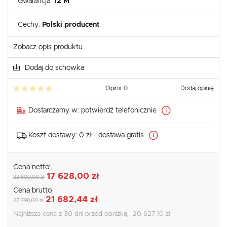
Gwarancja:
12 M
Cechy:
Polski producent
Zobacz opis produktu
Dodaj do schowka
Opinii: 0
Dodaj opinię
Dostarczamy w:
potwierdź telefonicznie
Koszt dostawy:
0 zł - dostawa gratis
Cena netto:
17 628,00 zł
22 600,00 zł
Cena brutto:
21 682,44 zł
27 798,00 zł
Najniższa cena z 30 dni przed obniżką:
20 627,10 zł