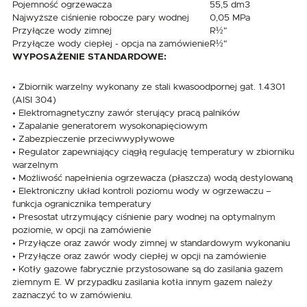
Pojemność ogrzewacza
55,5 dm3
Najwyższe ciśnienie robocze pary wodnej
0,05 MPa
Przyłącze wody zimnej
R½"
Przyłącze wody ciepłej - opcja na zamówienie
R½"
WYPOSAŻENIE STANDARDOWE:
• Zbiornik warzelny wykonany ze stali kwasoodpornej gat. 1.4301
(AISI 304)
• Elektromagnetyczny zawór sterujący pracą palników
• Zapalanie generatorem wysokonapięciowym
• Zabezpieczenie przeciwwypływowe
• Regulator zapewniający ciągłą regulację temperatury w zbiorniku
warzelnym
• Możliwość napełnienia ogrzewacza (płaszcza) wodą destylowaną
• Elektroniczny układ kontroli poziomu wody w ogrzewaczu –
funkcja ogranicznika temperatury
• Presostat utrzymujący ciśnienie pary wodnej na optymalnym
poziomie, w opcji na zamówienie
• Przyłącze oraz zawór wody zimnej w standardowym wykonaniu
• Przyłącze oraz zawór wody ciepłej w opcji na zamówienie
• Kotły gazowe fabrycznie przystosowane są do zasilania gazem
ziemnym E. W przypadku zasilania kotła innym gazem należy
zaznaczyć to w zamówieniu.