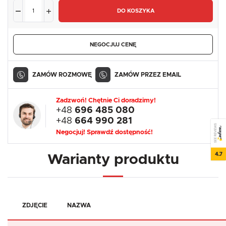
DO KOSZYKA
NEGOCJUJ CENĘ
ZAMÓW ROZMOWĘ
ZAMÓW PRZEZ EMAIL
Zadzwoń! Chętnie Ci doradzimy!
+48
696 485 080
+48
664 990 281
SEE REVIEWS
Negocjuj! Sprawdź dostępność!
4.7
Warianty produktu
ZDJĘCIE
NAZWA