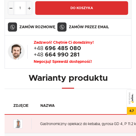
DO KOSZYKA
ZAMÓW ROZMOWĘ
ZAMÓW PRZEZ EMAIL
Zadzwoń! Chętnie Ci doradzimy!
+48
696 485 080
+48
664 990 281
Negocjuj! Sprawdź dostępność!
Warianty produktu
SEE REVIEWS
ZDJĘCIE
NAZWA
4.7
Gastronomiczny opiekacz do kebaba, gyrosa GD 4, P 11.2 k