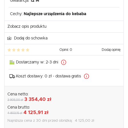
Gwarancja:
12 M
Cechy:
Najlepsze urządzenia do kebaba
Zobacz opis produktu
Dodaj do schowka
Opinii: 0
Dodaj opinię
Dostarczamy w:
2-3 dni
Koszt dostawy:
0 zł - dostawa gratis
Cena netto:
3 354,40 zł
3 905,00 zł
Cena brutto:
4 125,91 zł
4 803,15 zł
Najniższa cena z 30 dni przed obniżką:
4 125,00 zł