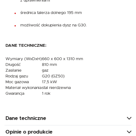
z uprawnieniami
średnica talerza dolnego 195 mm
możliwość dokupienia dysz na G30.
DANE TECHNICZNE:
Wymiary (WxDxH)
660 x 600 x 1310 mm
Długość
810 mm
Zasilanie
gaz
Rodzaj gazu
G20 (GZ50)
Moc gazowa
17,5 kW
Materiał wykonania
stal nierdzewna
Gwarancja
1 rok
Dane techniczne
Opinie o produkcie