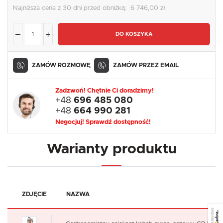
Najniższa cena z 30 dni przed obniżką:
6 746,00 zł
DO KOSZYKA
ZAMÓW ROZMOWĘ
ZAMÓW PRZEZ EMAIL
Zadzwoń! Chętnie Ci doradzimy!
+48
696 485 080
+48
664 990 281
Negocjuj! Sprawdź dostępność!
Warianty produktu
ZDJĘCIE
NAZWA
SEE REVIEWS