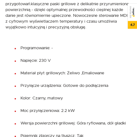
przygotowań.klasyczne paski grillowe z delikatnie przyrumienioną
SEE REVIEWS
powierzchnią - dzięki optymalnej przewodności cieplnej każde
danie jest równomiernie upieczone. Nowoczesne sterowanie MDI
z cyfrowym wyświetlaczem temperatury i czasu umożliwia
4.7
wyjątkowo intuicyjną i precyzyjną obsługę.
Programowanie: -
Napięcie: 230 V
Materiał płyt grillowych: Żeliwo ,Emaliowane
Przyłącze urządzenia: Gotowe do podłączenia
Kolor: Czarny, matowy
Moc przyłączeniowa: 2.2 kW
Wersja powierzchni grillowej: Góra ryflowana, dół gładki
Pojemnik zbiorczy na tłuszcz: Tak