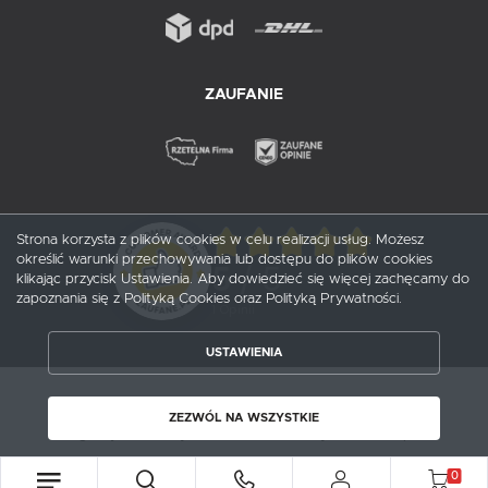
ZAUFANIE
Strona korzysta z plików cookies w celu realizacji usług. Możesz
określić warunki przechowywania lub dostępu do plików cookies
5
/ 5
klikając przycisk Ustawienia. Aby dowiedzieć się więcej zachęcamy do
zapoznania się z Polityką Cookies oraz Polityką Prywatności.
1
opinii
USTAWIENIA
ZAPISZ WYBRANE
Copyright by probox.pl
ZEZWÓL NA WSZYSTKIE
ZEZWÓL NA WSZYSTKIE
Agencja interaktywna
[ti]
Powered by
2ClickShop®
0