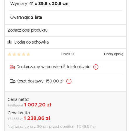
Wymiary:
41 x 39,8 x 20,8 cm
Gwarancja:
2 lata
Zobacz opis produktu
Dodaj do schowka
Opinii: 0
Dodaj opinię
Dostarczamy w:
potwierdź telefonicznie
Koszt dostawy:
150.00 zł
Cena netto:
1 007,20 zł
1 259,00 zł
Cena brutto:
1 238,86 zł
1 548,57 zł
Najniższa cena z 30 dni przed obniżką:
1 548,57 zł