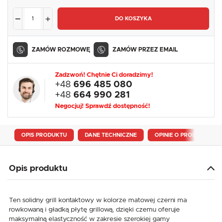
DO KOSZYKA
ZAMÓW ROZMOWĘ
ZAMÓW PRZEZ EMAIL
Zadzwoń! Chętnie Ci doradzimy!
+48
696 485 080
+48
664 990 281
Negocjuj! Sprawdź dostępność!
OPIS PRODUKTU
DANE TECHNICZNE
OPINIE O PRODUKCIE
Opis produktu
Ten solidny grill kontaktowy w kolorze matowej czerni ma
rowkowaną i gładką płytę grillową, dzięki czemu oferuje
maksymalną elastyczność w zakresie szerokiej gamy