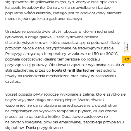
się sprawdza do grillowania mięsa, ryb, warzyw oraz opiekania
kanapek, kebabów itp. Dania z grilla są uwielbiane i bardzo
popularne wśród klientów, dlatego jest to obowiązkowy element
menu niejednego lokalu gastronomicznego.
Urządzenie posiada dwie płyty robocze w którym jedna jest
ryflowana, a druga gładka. Cześć ryflowana posiada
charakterystyczne rowki, które pozostawiają na potrawach ślady,
SEE REVIEWS
przypominające dania przygotowane na tradycyjnym ruszcie.
Precyzyjna regulacja temperatury w zakresie od 50 do 300°C,
pozwala dostosować idealną temperaturę do rodzaju
4.7
przyrządzanej potrawy. Obudowa urządzenie wykonana została ze
stali szlachetnej, przez co
kontakt grill Bartscher
jest solidny,
trwały na uszkodzenia mechaniczne oraz łatwy w zachowaniu
czystości.
Sprzęt posiada płyty robocze wykonane z żeliwa, które szybko się
nagrzewają oraz długo pozostają ciepłe. Warto również
wspomnieć, że dania obrabiane są jednocześnie z dwóch stron
na rozgrzanych do wysokich temperatur płytach, dzięki czemu
proces ten trwa bardzo krótko. Dodatkowo zastosowanie
na płytach specjalnej powłoki emaliowanej, zapobiega przypalaniu
się potraw. Dania przygotowane