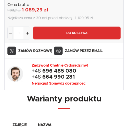
Cena brutto:
1 089,29 zł
1 361,61 zł
Najniższa cena z 30 dni przed obniżką:
1 109,95 zł
DO KOSZYKA
ZAMÓW ROZMOWĘ
ZAMÓW PRZEZ EMAIL
Zadzwoń! Chętnie Ci doradzimy!
+48
696 485 080
+48
664 990 281
Negocjuj! Sprawdź dostępność!
Warianty produktu
ZDJĘCIE
NAZWA