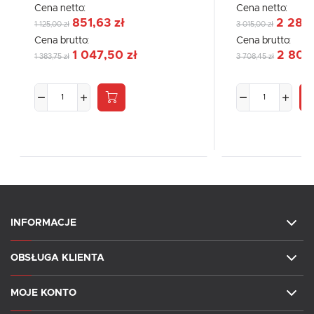
Cena netto:
Cena netto:
851,63 zł
2 282,
1 125,00 zł
3 015,00 zł
Cena brutto:
Cena brutto:
1 047,50 zł
2 807,
1 383,75 zł
3 708,45 zł
INFORMACJE
OBSŁUGA KLIENTA
MOJE KONTO