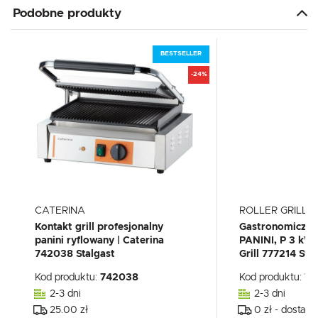
Podobne produkty
BESTSELLER
-24%
CATERINA
ROLLER GRILL
Kontakt grill profesjonalny
Gastronomiczny 
panini ryflowany | Caterina
PANINI, P 3 kW,
742038 Stalgast
Grill 777214 Sta
Kod produktu:
742038
Kod produktu:
77
2-3 dni
2-3 dni
25.00 zł
0 zł - dostawa