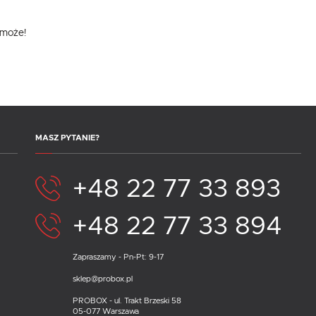
omoże!
MASZ PYTANIE?
+48 22 77 33 893
+48 22 77 33 894
Zapraszamy - Pn-Pt: 9-17
sklep@probox.pl
PROBOX - ul. Trakt Brzeski 58
05-077 Warszawa