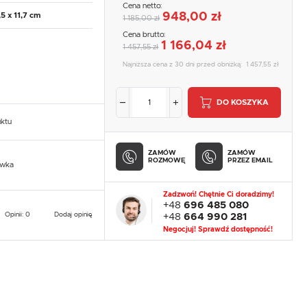
Cena netto:
948,00 zł
5 x 11,7 cm
1 185,00 zł
Cena brutto:
1 166,04 zł
1 457,55 zł
Najniższa cena z 30 dni przed obniżką:
1 457,55 zł
DO KOSZYKA
uktu
ZAMÓW
ZAMÓW
ROZMOWĘ
PRZEZ EMAIL
owka
Zadzwoń! Chętnie Ci doradzimy!
+48
696 485 080
Opinii: 0
Dodaj opinię
+48
664 990 281
Negocjuj! Sprawdź dostępność!