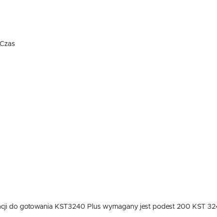
Dzięki reklamowym plikom cookies prezentujemy Ci najciekawsze informacje i aktualności na stronach
naszych partnerów.
Promocyjne pliki cookies służą do prezentowania Ci naszych komunikatów na podstawie analizy
Więcej
Twoich upodobań oraz Twoich zwyczajów dotyczących przeglądanej witryny internetowej. Treści
promocyjne mogą pojawić się na stronach podmiotów trzecich lub firm będących naszymi partnerami
oraz innych dostawców usług. Firmy te działają w charakterze pośredników prezentujących nasze
treści w postaci wiadomości, ofert, komunikatów mediów społecznościowych.
,Czas
cji do gotowania KST3240 Plus wymagany jest podest 200 KST 3