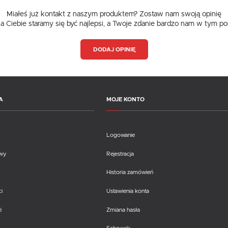
Miałeś już kontakt z naszym produktem? Zostaw nam swoją opinię
dla Ciebie staramy się być najlepsi, a Twoje zdanie bardzo nam w tym p
DODAJ OPINIĘ
A
MOJE KONTO
Logowanie
awy
Rejestracja
Historia zamówień
i
Ustawienia konta
i
Zmiana hasła