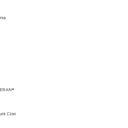
nia
 CERAN®
USTAWIENIA
ura ,Czas
Szanujemy Twoją prywatność. Możesz zmienić ustawienia cookies lub zaakceptować je