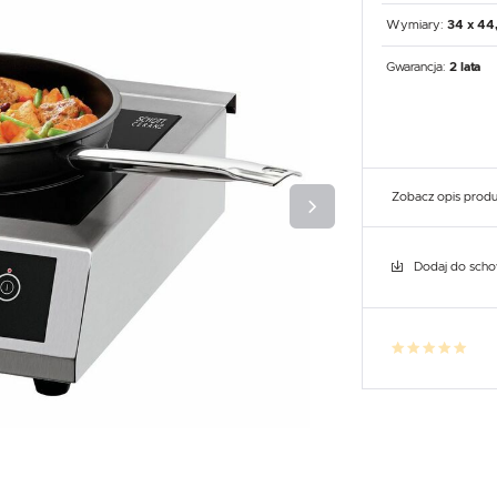
UX
WHIRLPOOL
YATO GASTRO
PROFESSIONAL
Wymiary:
34 x 44,
Gwarancja:
2 lata
Zobacz opis prod
Dodaj do sch