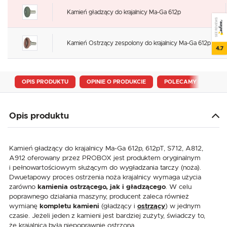
Kamień gładzący do krajalnicy Ma-Ga 612p
SEE REVIEWS
Kamień Ostrzący zespolony do krajalnicy Ma-Ga 612p
4.7
OPIS PRODUKTU
OPINIE O PRODUKCIE
POLECAMY RÓWNIEŻ
Opis produktu
Kamień gładzący do krajalnicy Ma-Ga 612p, 612pT, S712, A812,
A912 oferowany przez PROBOX jest produktem oryginalnym
i pełnowartościowym służącym do wygładzania tarczy (noża).
Dwuetapowy proces ostrzenia noża krajalnicy wymaga użycia
zarówno
kamienia ostrzącego, jak i gładzącego
. W celu
poprawnego działania maszyny, producent zaleca również
wymianę
kompletu kamieni
(gładzący i
ostrzący
) w jednym
czasie. Jeżeli jeden z kamieni jest bardziej zużyty, świadczy to,
że krajalnica była niepoprawnie ostrzona.