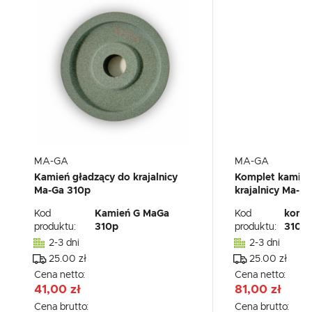
MA-GA
MA-GA
Kamień gładzący do krajalnicy
Komplet kamieni
Ma-Ga 310p
krajalnicy Ma-G
Kod
Kamień G MaGa
Kod
kompl
produktu:
310p
produktu:
310p
2-3 dni
2-3 dni
25.00 zł
25.00 zł
Cena netto:
Cena netto:
41,00 zł
81,00 zł
Cena brutto:
Cena brutto: