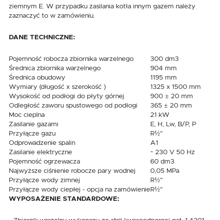
ziemnym E. W przypadku zasilania kotła innym gazem należy
zaznaczyć to w zamówieniu.
DANE TECHNICZNE:
Pojemność robocza zbiornika warzelnego
300 dm3
Średnica zbiornika warzelnego
904 mm
Średnica obudowy
1195 mm
Wymiary (długość x szerokość )
1325 x 1500 mm
Wysokość od podłogi do płyty górnej
900 ± 20 mm
Odległość zaworu spustowego od podłogi
365 ± 20 mm
Moc cieplna
21 kW
Zasilanie gazami
E, H, Lw, B/P, P
Przyłącze gazu
R½"
Odprowadzenie spalin
A1
Zasilanie elektryczne
~ 230 V 50 Hz
Pojemność ogrzewacza
60 dm3
Najwyższe ciśnienie robocze pary wodnej
0,05 MPa
Przyłącze wody zimnej
R½"
Przyłącze wody ciepłej - opcja na zamówienie
R½"
WYPOSAŻENIE STANDARDOWE: