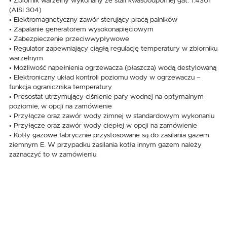
• Zbiornik warzelny wykonany ze stali kwasoodpornej gat. 1.4301
(AISI 304)
• Elektromagnetyczny zawór sterujący pracą palników
• Zapalanie generatorem wysokonapięciowym
• Zabezpieczenie przeciwwypływowe
• Regulator zapewniający ciągłą regulację temperatury w zbiorniku
warzelnym
• Możliwość napełnienia ogrzewacza (płaszcza) wodą destylowaną
• Elektroniczny układ kontroli poziomu wody w ogrzewaczu –
funkcja ogranicznika temperatury
• Presostat utrzymujący ciśnienie pary wodnej na optymalnym
poziomie, w opcji na zamówienie
• Przyłącze oraz zawór wody zimnej w standardowym wykonaniu
• Przyłącze oraz zawór wody ciepłej w opcji na zamówienie
• Kotły gazowe fabrycznie przystosowane są do zasilania gazem
ziemnym E. W przypadku zasilania kotła innym gazem należy
zaznaczyć to w zamówieniu.