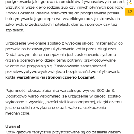
podgrzewania jak i gotowania produktów żywnościowych, przede
wszystkim wszelkiego rodzaju zup czy innych płynnych posiłków.
4.7
Kocioł Lozamet idealnie sprawdzi się do podgrzewania posiłku
i utrzymywania jego ciepła we wszelkiego rodzaju stołówkach
szkolnych, przedszkolach, hotelach, domach pomocy czy też
szpitalach.
Urządzenie wykonane zostało z wysokiej jakości materiałów, co
pozwala na bezawaryjne użytkowanie kotła przez długi czas.
Dodatkowym atutem urządzenia jest zastosowanie systemu
grzania pośredniego, dzięki temu potrawy przygotowywane
w kotle nie przypalają się. Zastosowanie zabezpieczeń
przeciwwypływowych zwiększa bezpieczeństwo użytkowania
kotła warzelnego gastronomicznego Lozamet
.
Pojemność robocza zbiornika warzelnego wynosi 300 dm3.
Dodatkowo warto wspomnieć, że urządzenie w całości zostało
wykonane z wysokiej jakości stali kwasoodpornej, dzięki czemu
jest ono solidnie wykonane oraz trwałe na uszkodzenia
mechaniczne.
Uwaga!
Kotły gazowe fabrycznie przystosowane są do zasilania gazem