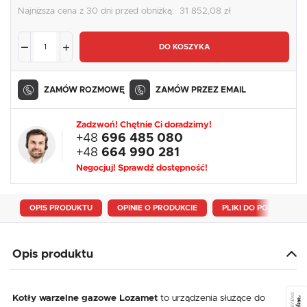
Najniższa cena z 30 dni przed obniżką:
31 852,08 zł
DO KOSZYKA
ZAMÓW ROZMOWĘ
ZAMÓW PRZEZ EMAIL
Zadzwoń! Chętnie Ci doradzimy!
+48
696 485 080
+48
664 990 281
Negocjuj! Sprawdź dostępność!
OPIS PRODUKTU
OPINIE O PRODUKCIE
PLIKI DO POBRANIA
Opis produktu
SEE REVIEWS
Kotły warzelne gazowe Lozamet
to urządzenia służące do