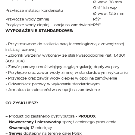
Ø wew. 38 mm
G ½" lub wąż
Przyłącze instalacji kondensatu
Ø wew. 12,5 mm
Przyłącze wody zimnej
R½"
Przyłącze wody ciepłej – opcja na zamówienie
R½"
WYPOSAŻENIE STANDARDOWE:
• Przystosowane do zasilania parą technologiczną z zewnętrznej
instalacji parowej
• Zbiornik warzelny wykonany ze stali kwasoodpornej gat. 1.4301
(AISI 304)
• Zawór parowy umożliwiający ciągłą regulację dopływu pary
• Przyłącze oraz zawór wody zimnej w standardowym wykonaniu
• Przyłącze oraz zawór wody ciepłej w opcji na zamówienie
• Odwadniacz parowy w wykonaniu standardowym
• Armatura bezpieczeństwa w opcji na zamówienie
CO ZYSKUJESZ:
– Produkt od zaufanego dystrybutora -
PROBOX
–
Nowoczesny i niezawodny
sprzęt cenionego producenta
–
Gwarancję
12 miesięcy
–
Serwis
dostępny na terenie całej Polski