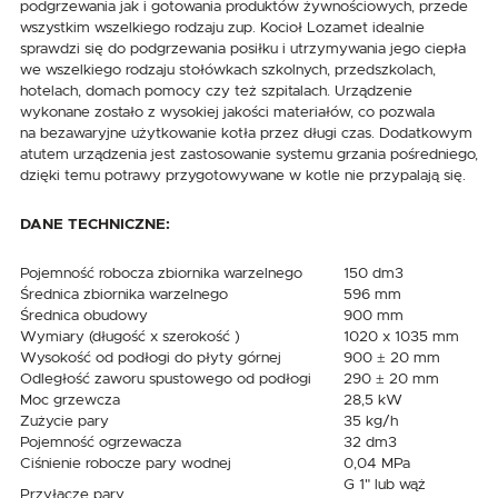
podgrzewania jak i gotowania produktów żywnościowych, przede
wszystkim wszelkiego rodzaju zup. Kocioł Lozamet idealnie
sprawdzi się do podgrzewania posiłku i utrzymywania jego ciepła
we wszelkiego rodzaju stołówkach szkolnych, przedszkolach,
hotelach, domach pomocy czy też szpitalach. Urządzenie
wykonane zostało z wysokiej jakości materiałów, co pozwala
na bezawaryjne użytkowanie kotła przez długi czas. Dodatkowym
atutem urządzenia jest zastosowanie systemu grzania pośredniego,
dzięki temu potrawy przygotowywane w kotle nie przypalają się.
DANE TECHNICZNE:
Pojemność robocza zbiornika warzelnego
150 dm3
Średnica zbiornika warzelnego
596 mm
Średnica obudowy
900 mm
Wymiary (długość x szerokość )
1020 x 1035 mm
Wysokość od podłogi do płyty górnej
900 ± 20 mm
Odległość zaworu spustowego od podłogi
290 ± 20 mm
Moc grzewcza
28,5 kW
Zużycie pary
35 kg/h
Pojemność ogrzewacza
32 dm3
Ciśnienie robocze pary wodnej
0,04 MPa
G 1" lub wąż
Przyłącze pary