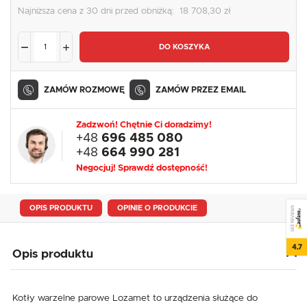
Najniższa cena z 30 dni przed obniżką:
18 708,30 zł
DO KOSZYKA
ZAMÓW ROZMOWĘ
ZAMÓW PRZEZ EMAIL
Zadzwoń! Chętnie Ci doradzimy!
+48
696 485 080
+48
664 990 281
Negocjuj! Sprawdź dostępność!
OPIS PRODUKTU
OPINIE O PRODUKCIE
SEE REVIEWS
4.7
Opis produktu
Kotły warzelne parowe Lozamet to urządzenia służące do