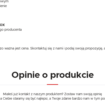
Więcej
dowym
Twoich upodobań oraz Twoich zwyczajów dotyczących przeglądanej witryny internetowej. Treści
promocyjne mogą pojawić się na stronach podmiotów trzecich lub firm będących naszymi partnerami
ienie
oraz innych dostawców usług. Firmy te działają w charakterze pośredników prezentujących nasze
treści w postaci wiadomości, ofert, komunikatów mediów społecznościowych.
OX
go producenta
o ważna jest cena. Skontaktuj się z nami i podaj swoją propozycję,
Opinie o produkcie
Miałeś już kontakt z naszym produktem? Zostaw nam swoją opinię
dla Ciebie staramy się być najlepsi, a Twoje zdanie bardzo nam w tym p