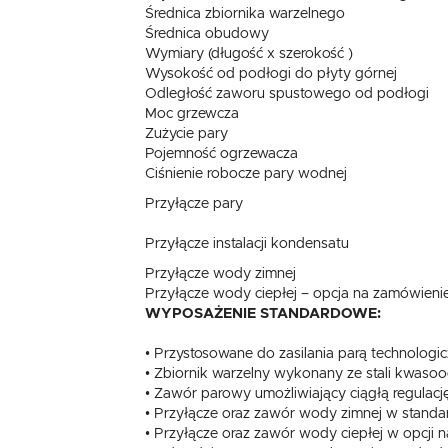
Średnica zbiornika warzelnego
Średnica obudowy
Wymiary (długość x szerokość )
Wysokość od podłogi do płyty górnej
Odległość zaworu spustowego od podłogi
Moc grzewcza
Zużycie pary
Pojemność ogrzewacza
Ciśnienie robocze pary wodnej
Przyłącze pary
Przyłącze instalacji kondensatu
Przyłącze wody zimnej
Przyłącze wody ciepłej – opcja na zamówieni
WYPOSAŻENIE STANDARDOWE:
• Przystosowane do zasilania parą technologic
• Zbiornik warzelny wykonany ze stali kwasood
• Zawór parowy umożliwiający ciągłą regulac
• Przyłącze oraz zawór wody zimnej w stan
• Przyłącze oraz zawór wody ciepłej w opcji 