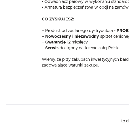
• Odwadniacz parowy w wykonaniu standar
• Armatura bezpieczeństwa w opcji na zamów
CO ZYSKUJESZ:
– Produkt od zaufanego dystrybutora -
PROB
–
Nowoczesny i niezawodny
sprzęt cenione
–
Gwarancję
12 miesięcy
–
Serwis
dostępny na terenie całej Polski
Wiemy, że przy zakupach inwestycyjnych bardz
zadowalające warunki zakupu.
- to 