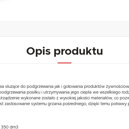
Opis produktu
ia służące do podgrzewania jak i gotowania produktów żywnościow
 podgrzewania posiłku i utrzymywania jego ciepła we wszelkiego rod
Urządzenie wykonane zostało z wysokiej jakości materiałów, co poz
USTAWIENIA
t zastosowanie systemu grzania pośredniego, dzięki temu potrawy p
Szanujemy Twoją prywatność. Możesz zmienić ustawienia cookies lub zaakceptować je
wszystkie. W dowolnym momencie możesz dokonać zmiany swoich ustawień.
USTAWIENIA REGIONALNE
350 dm3