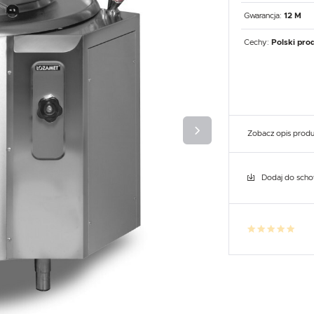
UX
WHIRLPOOL
YATO GASTRO
PROFESSIONAL
Gwarancja:
12 M
Cechy:
Polski pro
Zobacz opis prod
Dodaj do sch