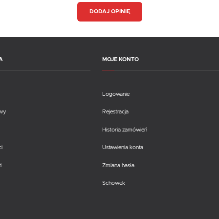
DODAJ OPINIĘ
A
MOJE KONTO
Logowanie
awy
Rejestracja
Historia zamówień
i
Ustawienia konta
i
Zmiana hasła
Schowek