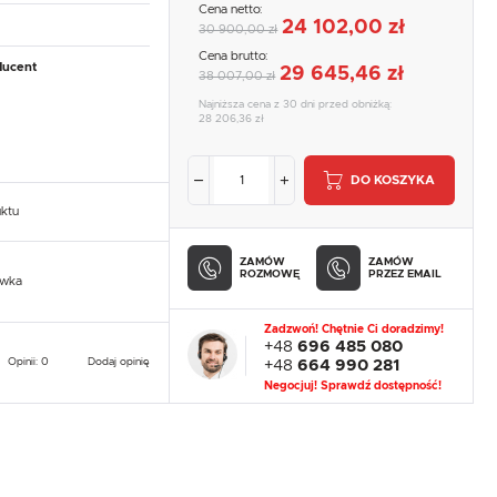
Cena netto:
24 102,00 zł
30 900,00 zł
Cena brutto:
ducent
29 645,46 zł
38 007,00 zł
Najniższa cena z 30 dni przed obniżką:
28 206,36 zł
DO KOSZYKA
uktu
ZAMÓW
ZAMÓW
ROZMOWĘ
PRZEZ EMAIL
owka
Zadzwoń! Chętnie Ci doradzimy!
+48
696 485 080
Opinii: 0
Dodaj opinię
+48
664 990 281
Negocjuj! Sprawdź dostępność!