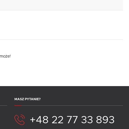
.
e
omoże!
MASZ PYTANIE?
+48 22 77 33 893