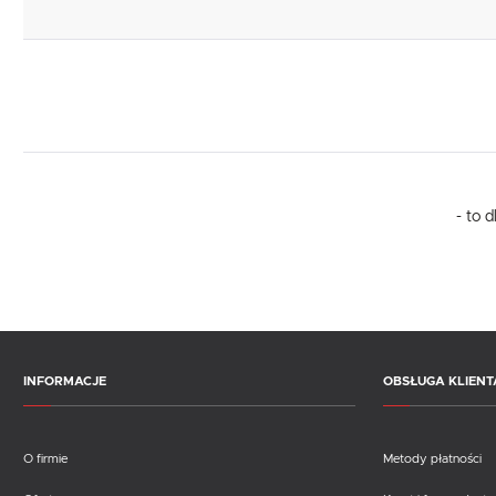
- to 
INFORMACJE
OBSŁUGA KLIENT
O firmie
Metody płatności