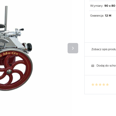
UX
WHIRLPOOL
YATO GASTRO
PROFESSIONAL
Wymiary:
90 x 80
Gwarancja:
12 M
Zobacz opis prod
Dodaj do sch