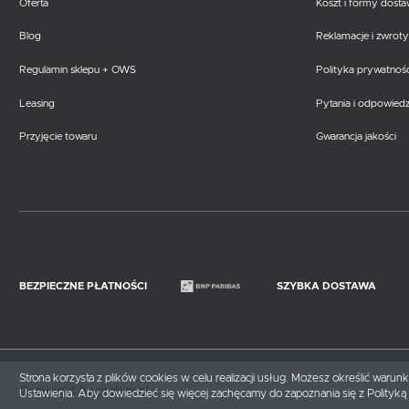
Oferta
Koszt i formy dost
Blog
Reklamacje i zwroty
Regulamin sklepu + OWS
Polityka prywatnośc
Leasing
Pytania i odpowiedz
Przyjęcie towaru
Gwarancja jakości
BEZPIECZNE PŁATNOŚCI
SZYBKA DOSTAWA
Strona korzysta z plików cookies w celu realizacji usług. Możesz określić waru
Copyright by probox.pl
Ustawienia. Aby dowiedzieć się więcej zachęcamy do zapoznania się z Polityką 