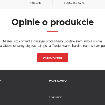
ZEZWÓL NA WSZYSTKIE
nam na ocenę naszych serwisów internetowych pod względem ich popularności wśród użytkowników
Kod EAN
5905235316276
Zgromadzone informacje są przetwarzane w formie zanonimizowanej. Wyrażenie zgody na analityczn
pliki cookies gwarantuje dostępność wszystkich funkcjonalności.
Reklamowe
Dzięki reklamowym plikom cookies prezentujemy Ci najciekawsze informacje i aktualności na stronach
Opinie o produkcie
naszych partnerów.
Promocyjne pliki cookies służą do prezentowania Ci naszych komunikatów na podstawie analizy
Więcej
Twoich upodobań oraz Twoich zwyczajów dotyczących przeglądanej witryny internetowej. Treści
promocyjne mogą pojawić się na stronach podmiotów trzecich lub firm będących naszymi partnerami
oraz innych dostawców usług. Firmy te działają w charakterze pośredników prezentujących nasze
treści w postaci wiadomości, ofert, komunikatów mediów społecznościowych.
Miałeś już kontakt z naszym produktem? Zostaw nam swoją opinię
dla Ciebie staramy się być najlepsi, a Twoje zdanie bardzo nam w tym p
DODAJ OPINIĘ
A
MOJE KONTO
Logowanie