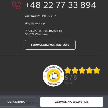
+48 22 77 33 894
Zapraszamy - Pn-Pt: 9-17
sklep@probox.pl
PROBOX - ul. Trakt Brzeski 58
05-077 Warszawa
FORMULARZ KONTAKTOWY
5
/ 5
1
opinii
USTAWIENIA
ZEZWÓL NA WSZYSTKIE
Agencja interaktywna
[ti]
Powered by
2ClickShop®