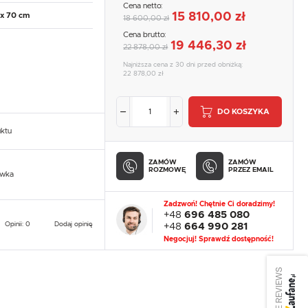
Cena netto:
15 810,00 zł
 x 70 cm
18 600,00 zł
Cena brutto:
19 446,30 zł
22 878,00 zł
Najniższa cena z 30 dni przed obniżką:
22 878,00 zł
DO KOSZYKA
uktu
ZAMÓW
ZAMÓW
ROZMOWĘ
PRZEZ EMAIL
owka
Zadzwoń! Chętnie Ci doradzimy!
+48
696 485 080
Opinii: 0
Dodaj opinię
+48
664 990 281
Negocjuj! Sprawdź dostępność!
SEE REVIEWS