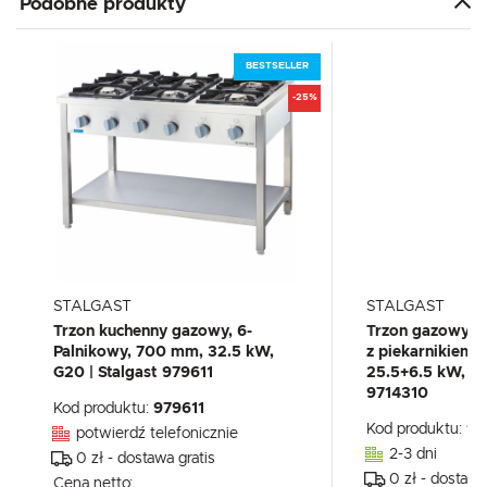
Podobne produkty
BESTSELLER
-25%
STALGAST
STALGAST
Trzon kuchenny gazowy, 6-
Trzon gazowy 6
Palnikowy, 700 mm, 32.5 kW,
z piekarnikiem 
G20 | Stalgast 979611
25.5+6.5 kW, U 
9714310
Kod produktu:
979611
Kod produktu:
97
potwierdź telefonicznie
2-3 dni
0 zł - dostawa gratis
0 zł - dostawa
Cena netto: