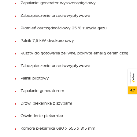
Zapalanie: generator wysokonapięciowy
Zabezpieczenie przeciwwypływowe
Płomień oszczędnościowy 25 % zużycia gazu
Palnik 7,5 kW dwukoronowy
Ruszty do gotowania żeliwne, pokryte emalią ceramiczną
Zabezpieczenie przeciwwypływowe
SEE REVIEWS
Palnik pilotowy
4.7
Zapalanie generatorem
Drzwi piekarnika z szybami
Oświetlenie piekarnika
Komora piekarnika 680 x 555 x 315 mm