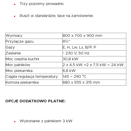
Trzy poziomy prowadnic
Ruszt w standardzie, tace na zamówienie.
Wymiary
800 x 700 x 900 mm
Przyłącze gazu
R½"
Gazy
E, H, Lw, Ls, B/P, P
Zasilanie
~ 230 V, 50 Hz
Moc cieplna kuchni
30,8 kW
Moc palników
2 x 4,5 kW +2 x 7,5 kW = 24 kW
Moc piekarnika
6,8 kW
Ciągła regulacja temperatury
145 ÷ 290 °C
Komora piekarnika
680 x 555 x 315 mm
OPCJE DODATKOWO PŁATNE:
Wykonanie z palnikiem 3 kW