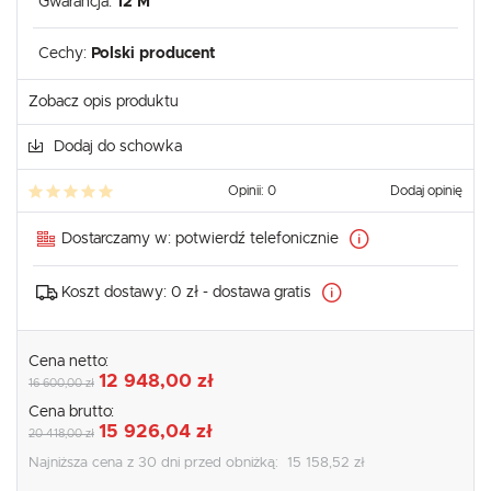
Gwarancja:
12 M
Cechy:
Polski producent
Zobacz opis produktu
Dodaj do schowka
Opinii: 0
Dodaj opinię
Dostarczamy w:
potwierdź telefonicznie
Koszt dostawy:
0 zł - dostawa gratis
Cena netto:
12 948,00 zł
16 600,00 zł
Cena brutto:
15 926,04 zł
20 418,00 zł
Najniższa cena z 30 dni przed obniżką:
15 158,52 zł