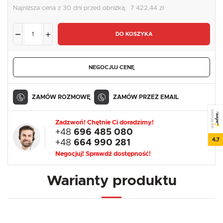
Najniższa cena z 30 dni przed obniżką:
7 422,44 zł
DO KOSZYKA
NEGOCJUJ CENĘ
ZAMÓW ROZMOWĘ
ZAMÓW PRZEZ EMAIL
SEE REVIEWS
Zadzwoń! Chętnie Ci doradzimy!
+48
696 485 080
4.7
+48
664 990 281
Negocjuj! Sprawdź dostępność!
Warianty produktu