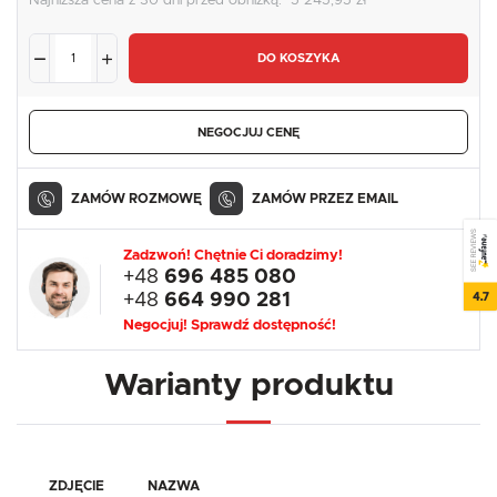
Najniższa cena z 30 dni przed obniżką:
5 245,95 zł
DO KOSZYKA
NEGOCJUJ CENĘ
ZAMÓW ROZMOWĘ
ZAMÓW PRZEZ EMAIL
SEE REVIEWS
Zadzwoń! Chętnie Ci doradzimy!
+48
696 485 080
4.7
+48
664 990 281
Negocjuj! Sprawdź dostępność!
Warianty produktu
ZDJĘCIE
NAZWA