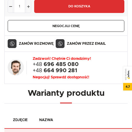
DO KOSZYKA
NEGOCJUJ CENĘ
ZAMÓW ROZMOWĘ
ZAMÓW PRZEZ EMAIL
Zadzwoń! Chętnie Ci doradzimy!
+48
696 485 080
+48
664 990 281
SEE REVIEWS
Negocjuj! Sprawdź dostępność!
4.7
Warianty produktu
ZDJĘCIE
NAZWA