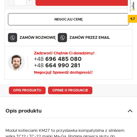
SEE REVIEWS
4.7
NEGOCJUJ CENĘ
ZAMÓW ROZMOWĘ
ZAMÓW PRZEZ EMAIL
Zadzwoń! Chętnie Ci doradzimy!
+48
696 485 080
+48
664 990 281
Negocjuj! Sprawdź dostępność!
OPIS PRODUKTU
OPINIE O PRODUKCIE
Opis produktu
Moduł kotleciarki KM27 to przystawka kompatybilna z silnikiem
wilka TC12 i TC-22 marki Ma-Ga. Podana głowica służy do