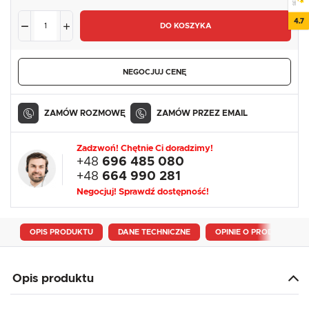
4.7
DO KOSZYKA
NEGOCJUJ CENĘ
ZAMÓW ROZMOWĘ
ZAMÓW PRZEZ EMAIL
Zadzwoń! Chętnie Ci doradzimy!
+48
696 485 080
+48
664 990 281
Negocjuj! Sprawdź dostępność!
OPIS PRODUKTU
DANE TECHNICZNE
OPINIE O PRODUKCIE
Opis produktu