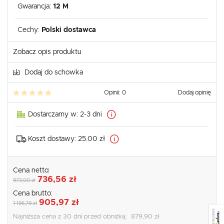
Gwarancja:
12 M
Cechy:
Polski dostawca
Zobacz opis produktu
Dodaj do schowka
Opinii: 0
Dodaj opinię
Dostarczamy w:
2-3 dni
Koszt dostawy:
25.00 zł
Cena netto:
736,56 zł
973,00 zł
Cena brutto:
905,97 zł
1 196,79 zł
SEE REVIEWS
Najniższa cena z 30 dni przed obniżką:
879,90 zł