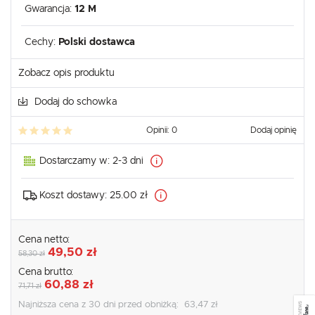
Gwarancja:
12 M
Cechy:
Polski dostawca
Zobacz opis produktu
Dodaj do schowka
Opinii: 0
Dodaj opinię
Dostarczamy w:
2-3 dni
Koszt dostawy:
25.00 zł
Cena netto:
49,50 zł
58,30 zł
Cena brutto:
60,88 zł
71,71 zł
SEE REVIEWS
Najniższa cena z 30 dni przed obniżką:
63,47 zł