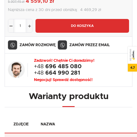
4 559,10 zł
5 307,45 zł
Najniższa cena z 30 dni przed obniżką:
4 469,29 zł
DO KOSZYKA
ZAMÓW ROZMOWĘ
ZAMÓW PRZEZ EMAIL
SEE REVIEWS
Zadzwoń! Chętnie Ci doradzimy!
+48
696 485 080
4.7
+48
664 990 281
Negocjuj! Sprawdź dostępność!
Warianty produktu
ZDJĘCIE
NAZWA