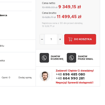
Cena netto:
9 349,15 zł
10 999,00 zł
Cena brutto:
tawca
11 499,45 zł
13 528,77 zł
Najniższa cena z 30 dni przed obniżką:
13 528,77 zł
DO KOSZYKA
uktu
ZAMÓW
ZAMÓW
ROZMOWĘ
PRZEZ EMAIL
owka
Zadzwoń! Chętnie Ci doradzimy!
+48
696 485 080
Opinii: 0
Dodaj opinię
+48
664 990 281
Negocjuj! Sprawdź dostępność!