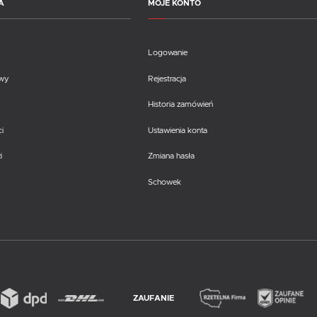
A
MOJE KONTO
Logowanie
awy
Rejestracja
Historia zamówień
i
Ustawienia konta
i
Zmiana hasła
Schowek
ZAUFANIE