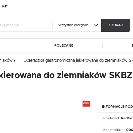
t: 9-17
Wszystkie kategorie
SZUKAJ
POLECANE
guj się
Zare
mniaków
Obieraczka gastronomiczna lakierowana do ziemniaków 
A
ALUSHELF
BARTSCHER
akierowana do ziemniaków SKBZ 
OTRZYMASZ LICZNE DODAT
CATERINA
DIBAL
MA
FRESCO COFFEE
GGF
podgląd statusu realizac
DE
HASPOL
IKMET
podgląd historii zakupó
ET
KART-MAP
LIEBHERR
brak konieczności wprow
-15%
INFORMACJE PO
W
MEDGREE
NOWY STYL
możliwość otrzymania r
Zapomniałem hasła
RM GASTRO
REDFOX
Producent:
Redfox
ROLLEY
SIMAG
SIRMAN
LOGUJ SIĘ
ZAREJESTRU
Kod produktu:
000