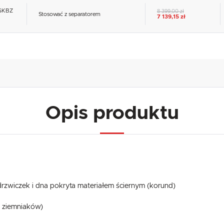
 SKBZ
8 399,00 zł
Stosować z separatorem
7 139,15 zł
USTAWIENIA
Szanujemy Twoją prywatność. Możesz zmienić ustawienia cookies lub zaakceptować je
wszystkie. W dowolnym momencie możesz dokonać zmiany swoich ustawień.
USTAWIENIA REGIONALNE
Niezbędne
Lokalizacja
Opis produktu
Niezbędne pliki cookies służą do prawidłowego funkcjonowania strony internetowej i umożliwiają Ci
Polska
komfortowe korzystanie z oferowanych przez nas usług.
Pliki cookies odpowiadają na podejmowane przez Ciebie działania w celu m.in. dostosowania Twoich
Więcej
Język
ustawień preferencji prywatności, logowania czy wypełniania formularzy. Dzięki plikom cookies strona
z której korzystasz, może działać bez zakłóceń.
polski
Funkcjonalne i personalizacyjne
Waluta
Tego typu pliki cookies umożliwiają stronie internetowej zapamiętanie wprowadzonych przez Ciebie
Polski złoty (PLN)
ustawień oraz personalizację określonych funkcjonalności czy prezentowanych treści.
rzwiczek i dna pokryta materiałem ściernym (korund)
Dzięki tym plikom cookies możemy zapewnić Ci większy komfort korzystania z funkcjonalności naszej
Więcej
strony poprzez dopasowanie jej do Twoich indywidualnych preferencji. Wyrażenie zgody na
funkcjonalne i personalizacyjne pliki cookies gwarantuje dostępność większej ilości funkcji na stronie.
ci ziemniaków)
ZAPISZ
Analityczne