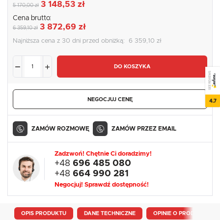
3 148,53 zł
5 170,00 zł
Cena brutto:
3 872,69 zł
6 359,10 zł
Najniższa cena z 30 dni przed obniżką:
6 359,10 zł
DO KOSZYKA
SEE REVIEWS
NEGOCJUJ CENĘ
4.7
ZAMÓW ROZMOWĘ
ZAMÓW PRZEZ EMAIL
Zadzwoń! Chętnie Ci doradzimy!
+48
696 485 080
+48
664 990 281
Negocjuj! Sprawdź dostępność!
OPIS PRODUKTU
DANE TECHNICZNE
OPINIE O PRODUKCIE