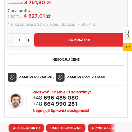
3 761,80 zł
6 177,00 zł
Cena brutto:
4 627,01 zł
7 597,71 zł
Najniższa cena z 30 dni przed obniżką:
7 597,71 zł
SEE REVIEWS
DO KOSZYKA
4.7
NEGOCJUJ CENĘ
ZAMÓW ROZMOWĘ
ZAMÓW PRZEZ EMAIL
Zadzwoń! Chętnie Ci doradzimy!
+48
696 485 080
+48
664 990 281
Negocjuj! Sprawdź dostępność!
OPIS PRODUKTU
DANE TECHNICZNE
OPINIE O PRODUKCIE