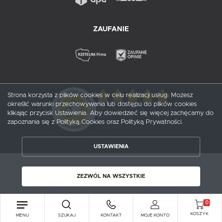
ZAUFANIE
Strona korzysta z plików cookies w celu realizacji usług. Możesz
określić warunki przechowywania lub dostępu do plików cookies
5
/ 5
klikając przycisk Ustawienia. Aby dowiedzieć się więcej zachęcamy do
zapoznania się z Polityką Cookies oraz Polityką Prywatności.
1
opinii
USTAWIENIA
ZAPISZ WYBRANE
Copyright by probox.pl
ZEZWÓL NA WSZYSTKIE
Agencja interaktywna
[ti]
Powered by
2ClickShop®
ZEZWÓL NA WSZYSTKIE
0
KOSZYK
MENU
SZUKAJ
KONTAKT
MOJE KONTO