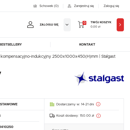
Schowek
(0)
Zarejestruj się
Zaloguj się
TWÓJ KOSZYK
0
ZALOGUJ SIĘ
0,00 zł
BESTSELLERY
KONTAKT
jestruj się
, kompensacyjno-indukcyjny 2500x1000x450(H)mm | Stalgast
BYFAL
BREMA ICE MAKERS
y
KOWE KORZYŚCI:
DORA-METAL
EGAZ
GASTROPRODUKT
GREDIL
ji zamówień
ICE HORIZON
INSTANCO
w
LOZAMET
LENARI
adzania swoich danych przy kolejnych zakupach
Dostarczamy w:
14-21 dni
DSTAWOWE
OHAUS
POTIS
abatów i kuponów promocyjnych
ROBOT COUPE
ROLLER GRILL
Koszt dostawy:
150.00 zł
t
SAYL
SCOTSMAN
J SIĘ
1410250