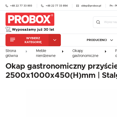
+48 22 77 33 893
+48 22 77 33 894
sklep@probox.pl
Pn - P
WYBIERZ
PRODUCENCI
KATEGORIĘ
URZĄDZENIA
CHŁODNICZE
Zalo
Strona
Meble
Okapy
ZMYWARKI
główna
nierdzewne
gastronomiczne
URZĄDZENIA
GASTRONOMICZNE
CHŁODNICZE
STALGAST
PROBOX
ATOS
Okap gastronomiczny przyści
MEBLE NIERDZEWNE
ZMYWARKI
BEKO PROFESSIONAL
CEBEA
CAS
GASTRONOMICZNE
KRAJALNICE DO WĘDLIN
2500x1000x450(H)mm | Stal
ELFRAMO
ES SYSTEM K
FIAM
I SERA
MEBLE NIERDZEWNE
HEINZELMANN
HENKELMAN
HALL
OBRÓBKA
KRAJALNICE DO WĘDLIN
MECHANICZNA
I SERA
IGLOO
JUKA
KROM
OBRÓBKA TERMICZNA
MA-GA
MAWI
MALO
OBRÓBKA
MECHANICZNA
QUESTO
RILLING
RAPA
PIECE
GASTRONOMICZNE
OBRÓBKA TERMICZNA
RETIGO
RESTO QUALITY
RABT
ZA
EKSPRESY DO KAWY
PIECE