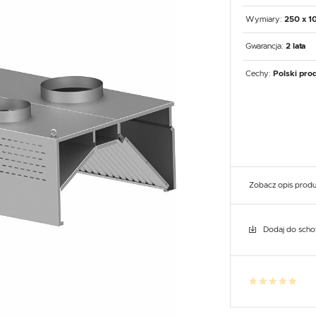
UX
WHIRLPOOL
YATO GASTRO
PROFESSIONAL
Wymiary:
250 x 1
Gwarancja:
2 lata
Cechy:
Polski pro
Zobacz opis prod
Dodaj do sch