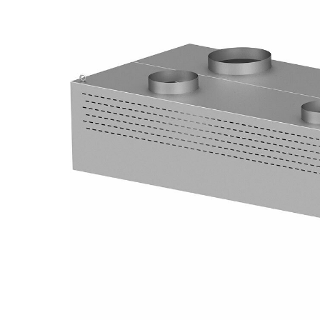
TEFCOLD
UNOX
VIAL
GASTRONOMICZNE
NACZYNIA I PRZYBORY
KUCHENNE
EKSPRESY DO KAWY
PRZECHOWYWANIE I
NACZYNIA I PRZYBORY
TRANSPORT
KUCHENNE
WYPOSAŻENIE
PRZECHOWYWANIE I
SKLEPÓW
TRANSPORT
WYPOSAŻENIE
SKLEPÓW