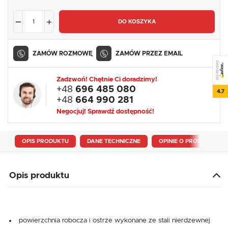
DO KOSZYKA
ZAMÓW ROZMOWĘ
ZAMÓW PRZEZ EMAIL
SEE REVIEWS
Zadzwoń! Chętnie Ci doradzimy!
+48
696 485 080
4.7
+48
664 990 281
Negocjuj! Sprawdź dostępność!
OPIS PRODUKTU
DANE TECHNICZNE
OPINIE O PRODUKCIE
Opis produktu
powierzchnia robocza i ostrze wykonane ze stali nierdzewnej