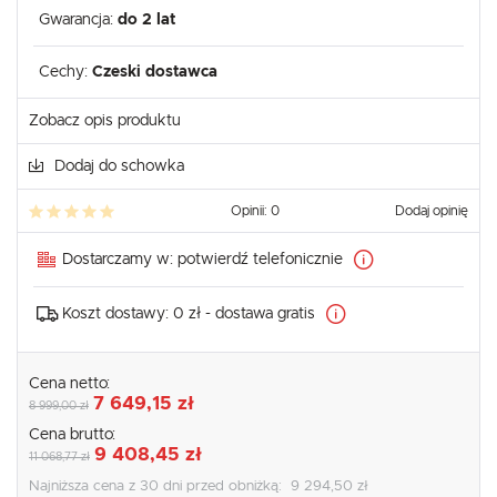
Gwarancja:
do 2 lat
Cechy:
Czeski dostawca
Zobacz opis produktu
Dodaj do schowka
Opinii: 0
Dodaj opinię
Dostarczamy w:
potwierdź telefonicznie
Koszt dostawy:
0 zł - dostawa gratis
Cena netto:
7 649,15 zł
8 999,00 zł
Cena brutto:
9 408,45 zł
11 068,77 zł
Najniższa cena z 30 dni przed obniżką:
9 294,50 zł