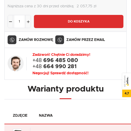
Najniższa cena z 30 dni przed obniżką:
2 057,75 zł
DO KOSZYKA
ZAMÓW ROZMOWĘ
ZAMÓW PRZEZ EMAIL
Zadzwoń! Chętnie Ci doradzimy!
+48
696 485 080
+48
664 990 281
Negocjuj! Sprawdź dostępność!
SEE REVIEWS
Warianty produktu
4.7
ZDJĘCIE
NAZWA