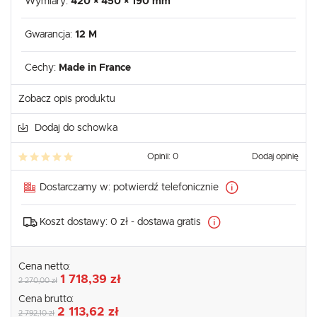
Wymiary:
420 × 450 × 190 mm
Gwarancja:
12 M
Cechy:
Made in France
Zobacz opis produktu
Dodaj do schowka
Opinii: 0
Dodaj opinię
Dostarczamy w:
potwierdź telefonicznie
Koszt dostawy:
0 zł - dostawa gratis
Cena netto:
1 718,39 zł
2 270,00 zł
Cena brutto:
2 113,62 zł
2 792,10 zł