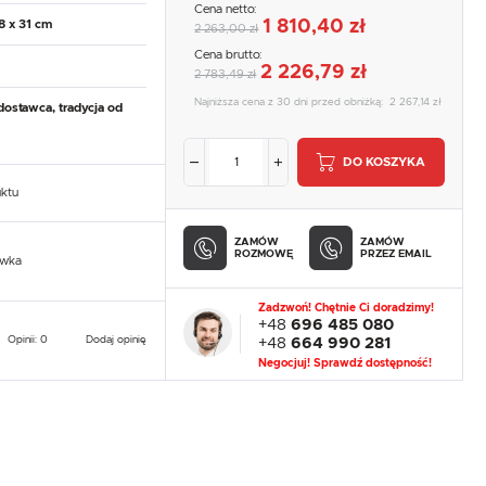
Cena netto:
1 810,40 zł
8 x 31 cm
2 263,00 zł
Cena brutto:
2 226,79 zł
2 783,49 zł
Najniższa cena z 30 dni przed obniżką:
2 267,14 zł
dostawca, tradycja od
DO KOSZYKA
uktu
ZAMÓW
ZAMÓW
ROZMOWĘ
PRZEZ EMAIL
owka
Zadzwoń! Chętnie Ci doradzimy!
+48
696 485 080
Opinii: 0
Dodaj opinię
+48
664 990 281
Negocjuj! Sprawdź dostępność!