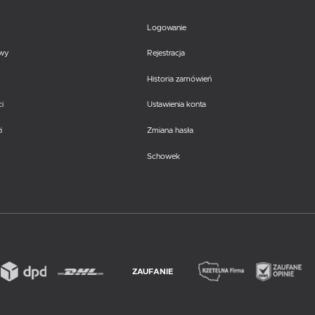
Logowanie
awy
Rejestracja
Historia zamówień
i
Ustawienia konta
i
Zmiana hasła
Schowek
ZAUFANIE