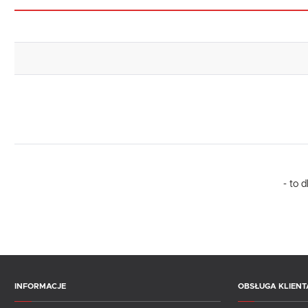
- to 
INFORMACJE
OBSŁUGA KLIENT