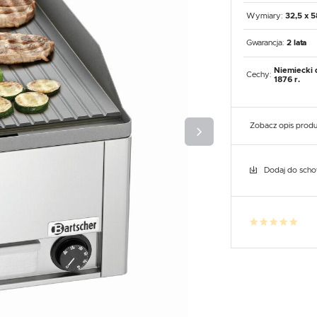
UX
WHIRLPOOL
YATO GASTRO
PROFESSIONAL
Wymiary:
32,5 x 5
Gwarancja:
2 lata
Niemiecki 
Cechy:
1876 r.
Zobacz opis prod
Dodaj do sch