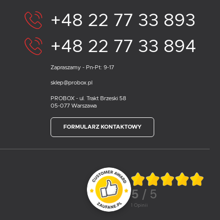
+48 22 77 33 893
+48 22 77 33 894
Zapraszamy - Pn-Pt: 9-17
sklep@probox.pl
PROBOX - ul. Trakt Brzeski 58
05-077 Warszawa
FORMULARZ KONTAKTOWY
5
/ 5
1
opinii