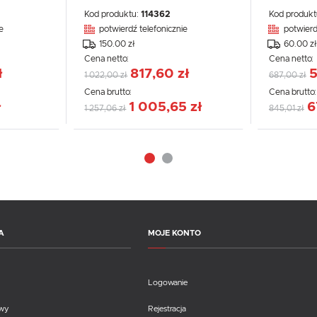
Kod produktu:
114362
Kod produkt
e
potwierdź telefonicznie
potwierd
150.00 zł
60.00 zł
Cena netto:
Cena netto:
ł
817,60 zł
5
1 022,00 zł
687,00 zł
Cena brutto:
Cena brutto
ł
1 005,65 zł
6
1 257,06 zł
845,01 zł
A
MOJE KONTO
Logowanie
awy
Rejestracja