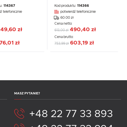
u:
114367
Kod produktu:
114366
ź telefonicznie
potwierdź telefonicznie
60.00 zł
Cena netto:
49,60 zł
490,40 zł
613,00 zł
:
Cena brutto:
76,01 zł
603,19 zł
753,99 zł
MASZ PYTANIE?
+48 22 77 33 893