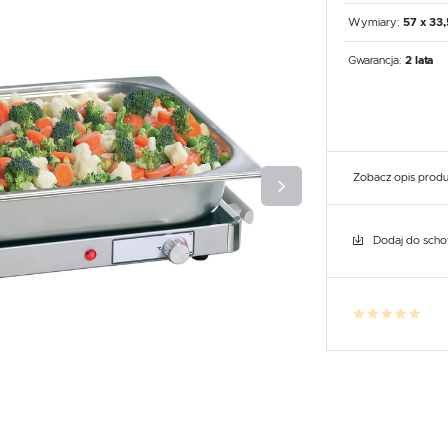
UX
WHIRLPOOL
YATO GASTRO
PROFESSIONAL
Wymiary:
57 x 33,
Gwarancja:
2 lata
Zobacz opis prod
Dodaj do sch