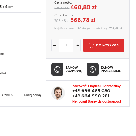
Cena netto:
460,80 zł
5 x 4 cm
576,00 zł
Cena brutto:
566,78 zł
708,48 zł
Najniższa cena z 30 dni przed obniżką:
708,48 zł
DO KOSZYKA
uktu
ZAMÓW
ZAMÓW
ROZMOWĘ
PRZEZ EMAIL
owka
Zadzwoń! Chętnie Ci doradzimy!
+48
696 485 080
Opinii: 0
Dodaj opinię
+48
664 990 281
Negocjuj! Sprawdź dostępność!