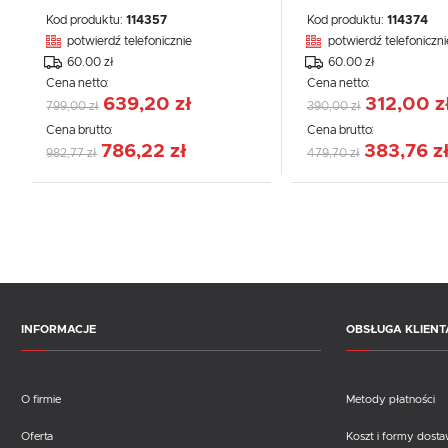
Kod produktu:
114357
Kod produktu:
114374
potwierdź telefonicznie
potwierdź telefoniczni
60.00 zł
60.00 zł
Cena netto:
Cena netto:
639,20 zł
312,00 z
799,00 zł
390,00 zł
Cena brutto:
Cena brutto:
786,22 zł
383,76 z
982,77 zł
479,70 zł
INFORMACJE
OBSŁUGA KLIENT
O firmie
Metody płatności
Oferta
Koszt i formy dost