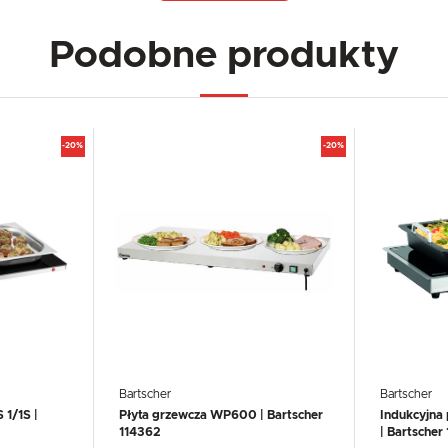
Podobne produkty
-20%
-20%
Bartscher
Bartscher
1/1S |
Płyta grzewcza WP600 | Bartscher
Indukcyjna
114362
| Bartscher