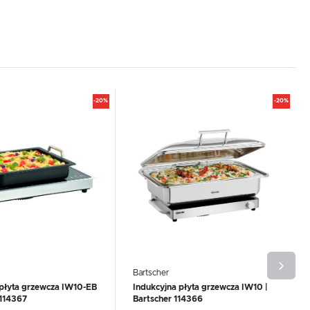
-20%
-20%
Bartscher
 płyta grzewcza IW10-EB
Indukcyjna płyta grzewcza IW10 |
 114367
Bartscher 114366