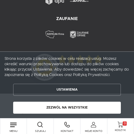
ZAUFANIE
Strona korzysta z plików cookies w celu realizacji usług. Możesz
określić warunki przechowywania lub dostępu do plików cookies
5
/ 5
klikając przycisk Ustawienia. Aby dowiedzieć się więcej zachęcamy do
zapoznania się z Polityką Cookies oraz Polityką Prywatności.
1
opinii
USTAWIENIA
ZAPISZ WYBRANE
Copyright by probox.pl
ZEZWÓL NA WSZYSTKIE
Agencja interaktywna
[ti]
Powered by
2ClickShop®
ZEZWÓL NA WSZYSTKIE
0
KOSZYK
MENU
SZUKAJ
KONTAKT
MOJE KONTO