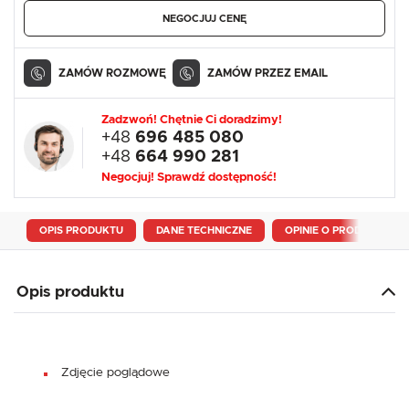
NEGOCJUJ CENĘ
ZAMÓW ROZMOWĘ
ZAMÓW PRZEZ EMAIL
Zadzwoń! Chętnie Ci doradzimy!
+48
696 485 080
+48
664 990 281
Negocjuj! Sprawdź dostępność!
OPIS PRODUKTU
DANE TECHNICZNE
OPINIE O PRODUKCIE
Opis produktu
Zdjęcie poglądowe