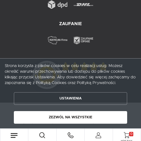
ZAUFANIE
Strona korzysta z plików cookies w celu realizacji usług. Możesz
określić warunki przechowywania lub dostępu do plików cookies
5
/ 5
klikając przycisk Ustawienia. Aby dowiedzieć się więcej zachęcamy do
zapoznania się z Polityką Cookies oraz Polityką Prywatności.
1
opinii
USTAWIENIA
ZAPISZ WYBRANE
Copyright by probox.pl
ZEZWÓL NA WSZYSTKIE
Agencja interaktywna
[ti]
Powered by
2ClickShop®
ZEZWÓL NA WSZYSTKIE
0