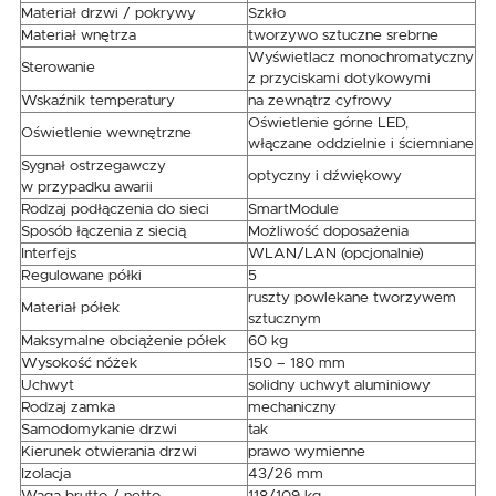
Materiał drzwi / pokrywy
Szkło
Materiał wnętrza
tworzywo sztuczne srebrne
Wyświetlacz monochromatyczny
Sterowanie
z przyciskami dotykowymi
Wskaźnik temperatury
na zewnątrz cyfrowy
Oświetlenie górne LED,
Oświetlenie wewnętrzne
włączane oddzielnie i ściemniane
Sygnał ostrzegawczy
optyczny i dźwiękowy
w przypadku awarii
Rodzaj podłączenia do sieci
SmartModule
Sposób łączenia z siecią
Możliwość doposażenia
Interfejs
WLAN/LAN (opcjonalnie)
Regulowane półki
5
ruszty powlekane tworzywem
Materiał półek
sztucznym
Maksymalne obciążenie półek
60 kg
Wysokość nóżek
150 – 180 mm
Uchwyt
solidny uchwyt aluminiowy
Rodzaj zamka
mechaniczny
Samodomykanie drzwi
tak
Kierunek otwierania drzwi
prawo wymienne
Izolacja
43/26 mm
Waga brutto / netto
118/109 kg