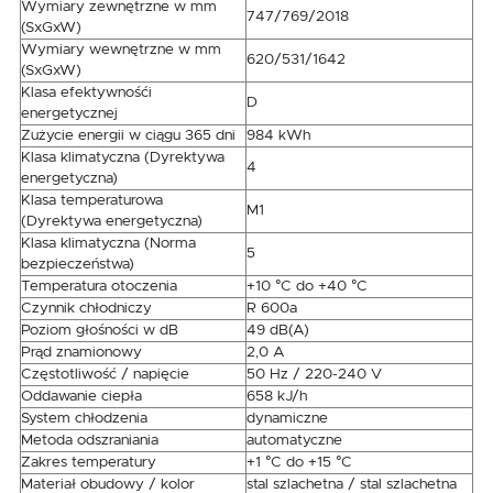
Wymiary zewnętrzne w mm
747/769/2018
(SxGxW)
Wymiary wewnętrzne w mm
620/531/1642
(SxGxW)
Klasa efektywnośći
D
energetycznej
Zużycie energii w ciągu 365 dni
984 kWh
Klasa klimatyczna (Dyrektywa
4
energetyczna)
Klasa temperaturowa
M1
(Dyrektywa energetyczna)
Klasa klimatyczna (Norma
5
bezpieczeństwa)
Temperatura otoczenia
+10 °C do +40 °C
Czynnik chłodniczy
R 600a
Poziom głośności w dB
49 dB(A)
Prąd znamionowy
2,0 A
Częstotliwość / napięcie
50 Hz / 220-240 V
Oddawanie ciepła
658 kJ/h
System chłodzenia
dynamiczne
Metoda odszraniania
automatyczne
Zakres temperatury
+1 °C do +15 °C
Materiał obudowy / kolor
stal szlachetna / stal szlachetna