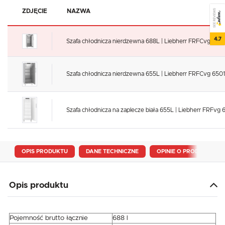
SEE REVIEWS
ZDJĘCIE
NAZWA
4.7
Szafa chłodnicza nierdzewna 688L | Liebherr FRFCvg 6511
Szafa chłodnicza nierdzewna 655L | Liebherr FRFCvg 650
Szafa chłodnicza na zaplecze biała 655L | Liebherr FRFvg 
OPIS PRODUKTU
DANE TECHNICZNE
OPINIE O PRODUKCIE
Opis produktu
Pojemność brutto łącznie
688 l