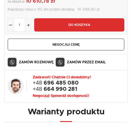
10 610,78 zł
12 483,27 zł
Najniższa cena z 30 dni przed obniżką:
10 349,40 zł
DO KOSZYKA
NEGOCJUJ CENĘ
ZAMÓW ROZMOWĘ
ZAMÓW PRZEZ EMAIL
Zadzwoń! Chętnie Ci doradzimy!
+48
696 485 080
+48
664 990 281
Negocjuj! Sprawdź dostępność!
Warianty produktu