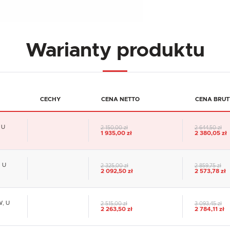
Warianty produktu
CECHY
CENA NETTO
CENA BRUT
 U
2 150,00 zł
2 644,50 zł
1 935,00 zł
2 380,05 zł
, U
2 325,00 zł
2 859,75 zł
2 092,50 zł
2 573,78 zł
W, U
2 515,00 zł
3 093,45 zł
2 263,50 zł
2 784,11 zł
USTAWIENIA