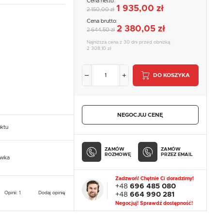
Cena netto:
1 935,00 zł
2 150,00 zł
Cena brutto:
2 380,05 zł
2 644,50 zł
Najniższa cena z 30 dni przed obniżką:
2 308,10 zł
DO KOSZYKA
NEGOCJUJ CENĘ
uktu
ZAMÓW
ZAMÓW
ROZMOWĘ
PRZEZ EMAIL
owka
Zadzwoń! Chętnie Ci doradzimy!
+48
696 485 080
Opinii: 1
Dodaj opinię
+48
664 990 281
Negocjuj! Sprawdź dostępność!