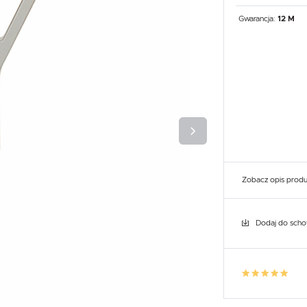
UX
WHIRLPOOL
YATO GASTRO
PROFESSIONAL
Gwarancja:
12 M
Zobacz opis prod
Dodaj do sch