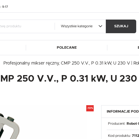
t: 9-17
Wszystkie kategorie
SZUKAJ
POLECANE
guj się
Zare
Profesjonalny mikser ręczny, CMP 250 V.V., P 0.31 kW, U 230 V | Ro
A
ALUSHELF
BARTSCHER
CMP 250 V.V., P 0.31 kW, U 230
OTRZYMASZ LICZNE DODAT
CATERINA
DIBAL
MA
FRESCO COFFEE
GGF
podgląd statusu realizac
DE
HASPOL
IKMET
podgląd historii zakupó
ET
KART-MAP
LIEBHERR
brak konieczności wprow
-10%
INFORMACJE PO
W
MEDGREE
NOWY STYL
możliwość otrzymania r
Zapomniałem hasła
RM GASTRO
REDFOX
Producent:
Robot 
ROLLEY
SIMAG
SIRMAN
LOGUJ SIĘ
ZAREJESTRU
Kod produktu:
711