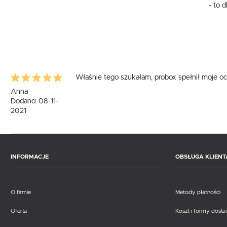
- to 
Właśnie tego szukałam, probox spełnił moje oc
Anna
Dodano: 08-11-
2021
INFORMACJE
OBSŁUGA KLIENT
O firmie
Metody płatności
Oferta
Koszt i formy dost