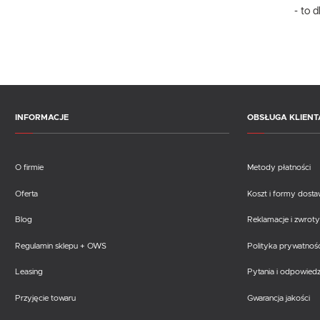
- to 
INFORMACJE
OBSŁUGA KLIENT
O firmie
Metody płatności
Oferta
Koszt i formy dost
Blog
Reklamacje i zwroty
Regulamin sklepu + OWS
Polityka prywatnośc
Leasing
Pytania i odpowiedz
Przyjęcie towaru
Gwarancja jakości