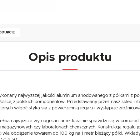
ODUKCIE
Opis produktu
konany najwyższej jakości aluminium anodowanego z półkami z pol
lsce, z polskich komponentów. Przedstawiany przez nasz sklep i
órych wilgoć styka się z powierzchnią regału i występuje zróżnico
ełnia najwyższe wymogi sanitarne. Idealnie sprawdzi się w komorach
h magazynowych czy laboratoriach chemicznych. Konstrukcja regału 
żliwia obciążenie towarem do 100 kg na 1 metr bieżący półki. Wkła
 50 x 50.