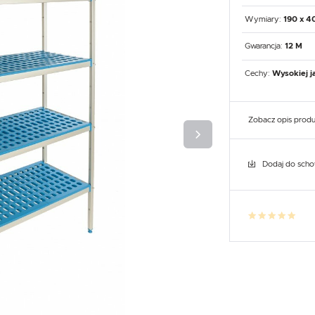
UX
WHIRLPOOL
YATO GASTRO
PROFESSIONAL
Wymiary:
190 x 4
Gwarancja:
12 M
Cechy:
Wysokiej j
Zobacz opis prod
Dodaj do sch