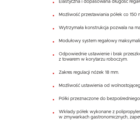
Elastyczna i dopasowana długość regał
Możliwość przestawiania półek co 150 
Wytrzymała konstrukcja pozwala na ma
Modułowy system regałowy maksymalizu
Odpowiednie ustawienie i brak przesz
z towarem w korytarzu roboczym.
Zakres regulacji nóżek 18 mm.
Możliwość ustawienia od wolnostojącego
Półki przeznaczone do bezpośredniego 
Wkłady półek wykonane z polipropylen
w zmywarkach gastronomicznych, zapewn