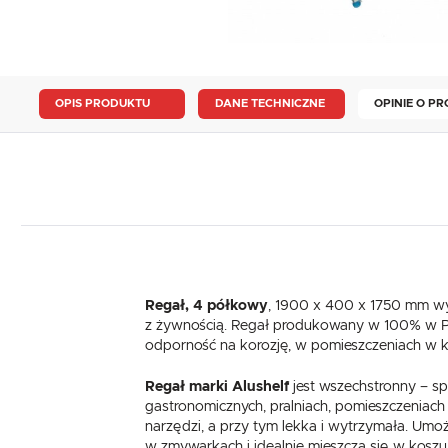
OPIS PRODUKTU
DANE TECHNICZNE
OPINIE O PR
Regał, 4 półkowy
, 1900 x 400 x 1750 mm wy
z żywnością. Regał produkowany w 100% w Po
odporność na korozję, w pomieszczeniach w kt
Regał marki Alushelf
jest wszechstronny – sp
gastronomicznych, pralniach, pomieszczeniac
narzędzi, a przy tym lekka i wytrzymała. Umo
w zmywarkach i idealnie mieszczą się w koszu