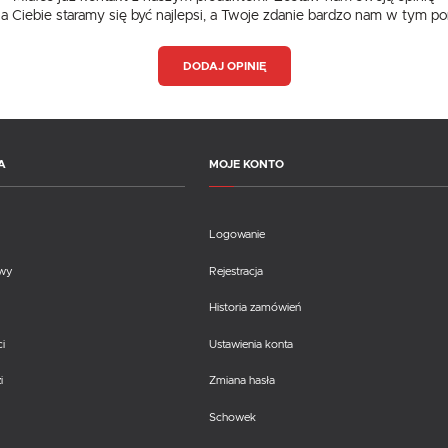
dla Ciebie staramy się być najlepsi, a Twoje zdanie bardzo nam w tym p
DODAJ OPINIĘ
A
MOJE KONTO
Logowanie
awy
Rejestracja
Historia zamówień
i
Ustawienia konta
i
Zmiana hasła
Schowek