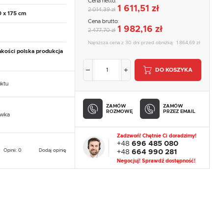
Cena netto:
1 611,51 zł
2 014,39 zł
0 x 175 cm
Cena brutto:
1 982,16 zł
2 477,70 zł
Najniższa cena z 30 dni przed obniżką:
1 864,69 zł
akości polska produkcja
DO KOSZYKA
uktu
ZAMÓW
ZAMÓW
ROZMOWĘ
PRZEZ EMAIL
owka
Zadzwoń! Chętnie Ci doradzimy!
+48
696 485 080
Opinii: 0
Dodaj opinię
+48
664 990 281
Negocjuj! Sprawdź dostępność!