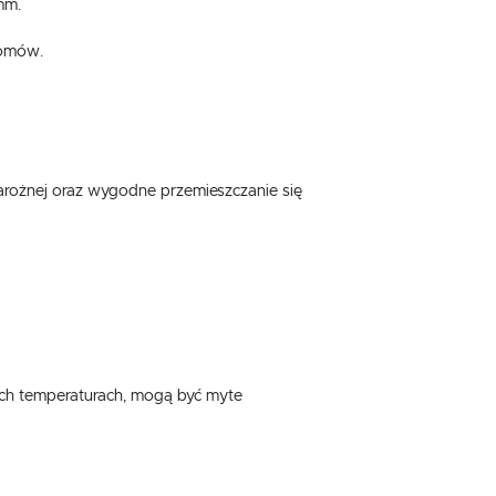
mm.
iomów.
.
e
rożnej oraz wygodne przemieszczanie się
ych temperaturach, mogą być myte