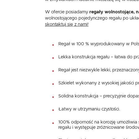
W ofercie posiadamy
regały wolnostojące, 
wolnostojącego pojedynczego regału po układ
skontaktuj się z nami!
Regał w 100 % wyprodukowany w Pols
Lekka konstrukcja regału – łatwa do prz
Regał jest niezwykle lekki, przeznaczo
Szkielet wykonany z wysokiej jakości 
Solidna konstrukcja – precyzyjnie dop
Łatwy w utrzymaniu czystości.
100% odporność na korozję umożliwia s
regału i występuje zróżnicowane środo