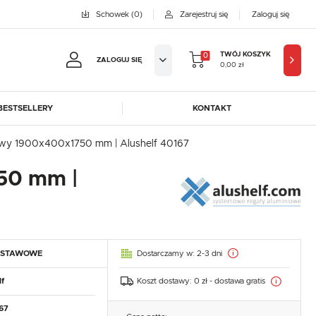
Schowek
(0)
Zarejestruj się
Zaloguj się
TWÓJ KOSZYK
0
ZALOGUJ SIĘ
0,00 zł
BESTSELLERY
KONTAKT
jestruj się
kowy 1900x400x1750 mm | Alushelf 40167
BYFAL
BREMA ICE MAKERS
50 mm |
KOWE KORZYŚCI:
DORA-METAL
EGAZ
GASTROPRODUKT
GREDIL
ji zamówień
ICE HORIZON
INSTANCO
w
LOZAMET
LENARI
adzania swoich danych przy kolejnych zakupach
Dostarczamy w:
2-3 dni
DSTAWOWE
OHAUS
POTIS
abatów i kuponów promocyjnych
ROBOT COUPE
ROLLER GRILL
Koszt dostawy:
0 zł - dostawa gratis
f
SAYL
SCOTSMAN
J SIĘ
67