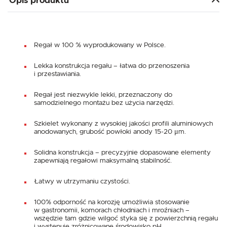
Opis produktu
Regał w 100 % wyprodukowany w Polsce.
Lekka konstrukcja regału – łatwa do przenoszenia
i przestawiania.
Regał jest niezwykle lekki, przeznaczony do
samodzielnego montażu bez użycia narzędzi.
Szkielet wykonany z wysokiej jakości profili aluminiowych
anodowanych, grubość powłoki anody 15-20 μm.
Solidna konstrukcja – precyzyjnie dopasowane elementy
zapewniają regałowi maksymalną stabilność.
Łatwy w utrzymaniu czystości.
100% odporność na korozję umożliwia stosowanie
w gastronomii, komorach chłodniach i mroźniach –
wszędzie tam gdzie wilgoć styka się z powierzchnią regału
i występuje zróżnicowane środowisko pH.