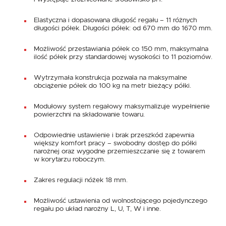
Elastyczna i dopasowana długość regału – 11 różnych
długości półek. Długości półek: od 670 mm do 1670 mm.
Możliwość przestawiania półek co 150 mm, maksymalna
ilość półek przy standardowej wysokości to 11 poziomów.
Wytrzymała konstrukcja pozwala na maksymalne
obciążenie półek do 100 kg na metr bieżący półki.
Modułowy system regałowy maksymalizuje wypełnienie
powierzchni na składowanie towaru.
Odpowiednie ustawienie i brak przeszkód zapewnia
większy komfort pracy – swobodny dostęp do półki
narożnej oraz wygodne przemieszczanie się z towarem
w korytarzu roboczym.
Zakres regulacji nóżek 18 mm.
Możliwość ustawienia od wolnostojącego pojedynczego
regału po układ narożny L, U, T, W i inne.