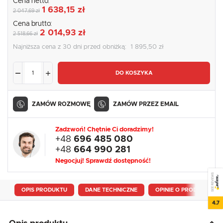
Cena netto:
1 638,15 zł
2 047,69 zł
Cena brutto:
2 014,93 zł
2 518,66 zł
Najniższa cena z 30 dni przed obniżką:
1 895,50 zł
DO KOSZYKA
ZAMÓW ROZMOWĘ
ZAMÓW PRZEZ EMAIL
Zadzwoń! Chętnie Ci doradzimy!
+48
696 485 080
+48
664 990 281
Negocjuj! Sprawdź dostępność!
SEE REVIEWS
OPIS PRODUKTU
DANE TECHNICZNE
OPINIE O PRODUKCIE
4.7