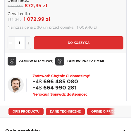
Cena netto:
872,35 zł
1 090,44 zł
Cena brutto:
1 072,99 zł
1 341,24 zł
Najniższa cena z 30 dni przed obniżką:
1 009,40 zł
DO KOSZYKA
ZAMÓW ROZMOWĘ
ZAMÓW PRZEZ EMAIL
Zadzwoń! Chętnie Ci doradzimy!
+48
696 485 080
+48
664 990 281
Negocjuj! Sprawdź dostępność!
OPIS PRODUKTU
DANE TECHNICZNE
OPINIE O PRODUKCIE