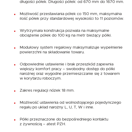
długości półek. Długości półek: od 670 mm do 1670 mm.
Możliwość przestawiania półek co 150 mm, maksymalna
ilość półek przy standardowej wysokości to 11 poziomów.
Wytrzymała konstrukcja pozwala na maksymalne
obciążenie półek do 100 kg na metr bieżący półki.
Modułowy system regałowy maksymalizuje wypełnienie
powierzchni na składowanie towaru.
Odpowiednie ustawienie i brak przeszkód zapewnia
większy komfort pracy – swobodny dostęp do półki
narożnej oraz wygodne przemieszczanie się z towarem
w korytarzu roboczym.
Zakres regulacji nóżek 18 mm.
Możliwość ustawienia od wolnostojącego pojedynczego
regału po układ narożny L, U, T, W i inne.
Półki przeznaczone do bezpośredniego kontaktu
z żywnością – atest PZH.