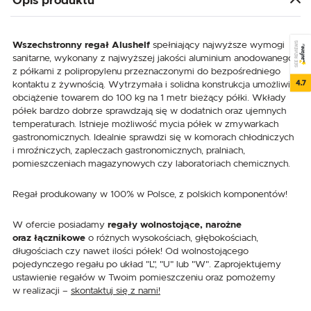
Opis produktu
SEE REVIEWS
Wszechstronny regał Alushelf
spełniający najwyższe wymogi
sanitarne, wykonany z najwyższej jakości aluminium anodowanego,
z półkami z polipropylenu przeznaczonymi do bezpośredniego
4.7
kontaktu z żywnością. Wytrzymała i solidna konstrukcja umożliwia
obciążenie towarem do 100 kg na 1 metr bieżący półki. Wkłady
półek bardzo dobrze sprawdzają się w dodatnich oraz ujemnych
temperaturach. Istnieje możliwość mycia półek w zmywarkach
gastronomicznych. Idealnie sprawdzi się w komorach chłodniczych
i mroźniczych, zapleczach gastronomicznych, pralniach,
pomieszczeniach magazynowych czy laboratoriach chemicznych.
Regał produkowany w 100% w Polsce, z polskich komponentów!
W ofercie posiadamy
regały wolnostojące, narożne
oraz łącznikowe
o różnych wysokościach, głębokościach,
długościach czy nawet ilości półek! Od wolnostojącego
pojedynczego regału po układ "L", "U" lub "W". Zaprojektujemy
ustawienie regałów w Twoim pomieszczeniu oraz pomożemy
w realizacji –
skontaktuj się z nami!