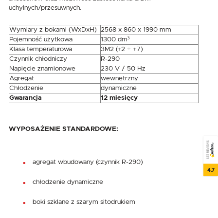
uchylnych/przesuwnych.
Wymiary z bokami (WxDxH)
2568 x 860 x 1990 mm
Pojemność użytkowa
1300 dm³
Klasa temperaturowa
3M2 (+2 ÷ +7)
Czynnik chłodniczy
R-290
Napięcie znamionowe
230 V / 50 Hz
Agregat
wewnętrzny
Chłodzenie
dynamiczne
Gwarancja
12 miesięcy
WYPOSAŻENIE STANDARDOWE:
SEE REVIEWS
agregat wbudowany (czynnik R-290)
4.7
chłodzenie dynamiczne
boki szklane z szarym sitodrukiem