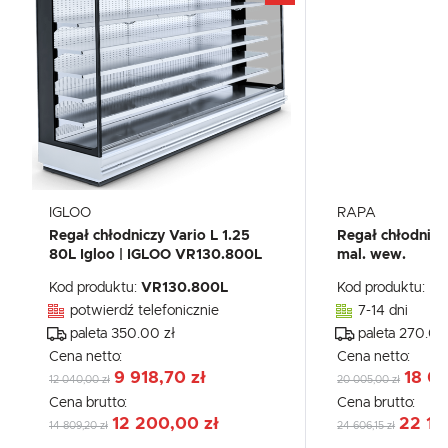
IGLOO
RAPA
Regał chłodniczy Vario L 1.25
Regał chłodnicz
80L Igloo | IGLOO VR130.800L
mal. wew.
Kod produktu:
VR130.800L
Kod produktu:
Rc
potwierdź telefonicznie
7-14 dni
paleta 350.00 zł
paleta 270.00
Cena netto:
Cena netto:
9 918,70 zł
18 0
12 040,00 zł
20 005,00 zł
Cena brutto:
Cena brutto:
12 200,00 zł
22 14
14 809,20 zł
24 606,15 zł