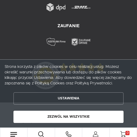
ZAUFANIE
Strona korzysta z plików cookies w celu realizacji usług. Możesz
określić warunki przechowywania lub dostępu do plików cookies
5
/ 5
klikając przycisk Ustawienia. Aby dowiedzieć się więcej zachęcamy do
zapoznania się z Polityką Cookies oraz Polityką Prywatności.
1
opinii
USTAWIENIA
ZAPISZ WYBRANE
Copyright by probox.pl
ZEZWÓL NA WSZYSTKIE
ZEZWÓL NA WSZYSTKIE
Agencja interaktywna
[ti]
Powered by
2ClickShop®
0