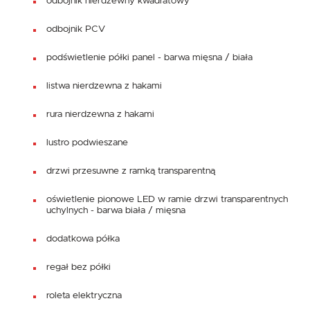
odbojnik nierdzewny kwadratowy
odbojnik PCV
podświetlenie półki panel - barwa mięsna / biała
listwa nierdzewna z hakami
rura nierdzewna z hakami
lustro podwieszane
drzwi przesuwne z ramką transparentną
oświetlenie pionowe LED w ramie drzwi transparentnych
uchylnych - barwa biała / mięsna
dodatkowa półka
regał bez półki
roleta elektryczna