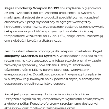
Regał chłodniczy Scorpion 86.199
to urządzenie o głębokości
86 cm i wysokości 199 cm, znanego producenta Es System K,
marki specjalizującej się w produkcji specjalistycznych urządzeń
chłodniczych. Sprzęt wyposażony w agregat wewnętrzny
i chłodzenie dynamiczne, przeznaczony został do przechowywania
i eksponowania produktów spożywczych w stałej obniżonej
temperaturze w zakresie od +2 do +7°C, dzięki czemu zachowują
one świeżość i jakość na dłuższy czas.
Jest to zatem idealna propozycja dla sklepów i marketów.
Regał
sklepowy SCORPION Es System K
w standardzie posiada roletę
ręczną nocną, która znacząco zmniejsza zużycie energii w czasie
zamknięcia sprzedaży, boki szklane z szarym sitodrukiem,
oświetlenie górne LED w barwie białej oraz wentylatory
energooszczędne. Dodatkowo producent wyposażył urządzenie
w 5 rzędów regulowanych półek podwieszanych, automatyczne
odparowanie skroplin oraz listwy cenowe.
Regał jest przystosowany do łączenia w ciągi chłodnicze.
Urządzenie wyróżnia się kompaktowym wymiarami zewnętrznymi
z głęboką półką. Ponadto oferujemy szeroką gamę dostępnych
akcesoriów oraz możliwość zastosowania drzwi