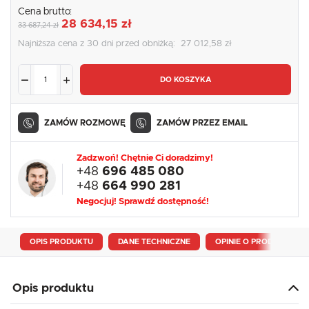
Cena brutto:
28 634,15 zł
33 687,24 zł
Najniższa cena z 30 dni przed obniżką:
27 012,58 zł
DO KOSZYKA
ZAMÓW ROZMOWĘ
ZAMÓW PRZEZ EMAIL
Zadzwoń! Chętnie Ci doradzimy!
+48
696 485 080
+48
664 990 281
Negocjuj! Sprawdź dostępność!
OPIS PRODUKTU
DANE TECHNICZNE
OPINIE O PRODUKCIE
Opis produktu