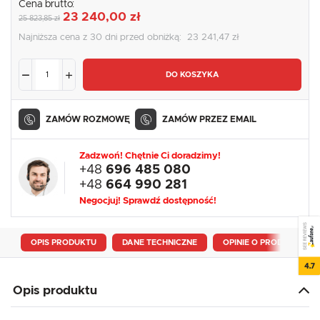
Cena brutto:
23 240,00 zł
25 823,85 zł
Najniższa cena z 30 dni przed obniżką:
23 241,47 zł
DO KOSZYKA
ZAMÓW ROZMOWĘ
ZAMÓW PRZEZ EMAIL
Zadzwoń! Chętnie Ci doradzimy!
+48
696 485 080
+48
664 990 281
Negocjuj! Sprawdź dostępność!
SEE REVIEWS
OPIS PRODUKTU
DANE TECHNICZNE
OPINIE O PRODUKCIE
4.7
Opis produktu