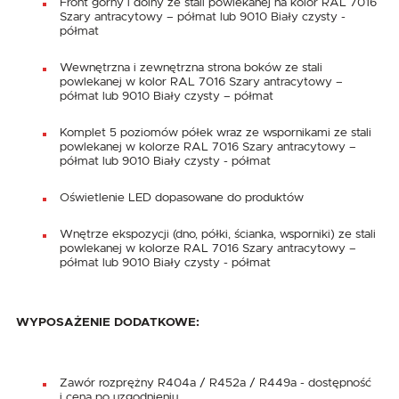
Front górny i dolny ze stali powlekanej na kolor RAL 7016
Szary antracytowy – półmat lub 9010 Biały czysty -
półmat
Wewnętrzna i zewnętrzna strona boków ze stali
powlekanej w kolor RAL 7016 Szary antracytowy –
półmat lub 9010 Biały czysty – półmat
Komplet 5 poziomów półek wraz ze wspornikami ze stali
powlekanej w kolorze RAL 7016 Szary antracytowy –
półmat lub 9010 Biały czysty - półmat
Oświetlenie LED dopasowane do produktów
Wnętrze ekspozycji (dno, półki, ścianka, wsporniki) ze stali
powlekanej w kolorze RAL 7016 Szary antracytowy –
półmat lub 9010 Biały czysty - półmat
WYPOSAŻENIE DODATKOWE:
Zawór rozprężny R404a / R452a / R449a - dostępność
i cena po uzgodnieniu