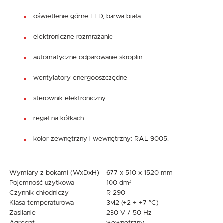
oświetlenie górne LED, barwa biała
elektroniczne rozmrażanie
automatyczne odparowanie skroplin
wentylatory energooszczędne
sterownik elektroniczny
regał na kółkach
kolor zewnętrzny i wewnętrzny: RAL 9005.
Wymiary z bokami (WxDxH)
677 x 510 x 1520 mm
Pojemność użytkowa
100 dm³
Czynnik chłodniczy
R-290
Klasa temperaturowa
3M2 (+2 ÷ +7 °C)
Zasilanie
230 V / 50 Hz
Agregat
wewnętrzny