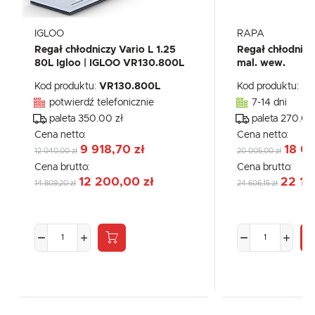
IGLOO
RAPA
Regał chłodniczy Vario L 1.25
Regał chłodnicz
80L Igloo | IGLOO VR130.800L
mal. wew.
Kod produktu:
VR130.800L
Kod produktu:
Rc
potwierdź telefonicznie
7-14 dni
paleta 350.00 zł
paleta 270.00
Cena netto:
Cena netto:
9 918,70 zł
18 0
12 040,00 zł
20 005,00 zł
Cena brutto:
Cena brutto:
12 200,00 zł
22 14
14 809,20 zł
24 606,15 zł