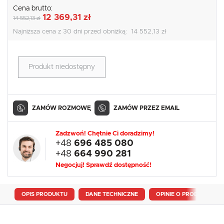
Cena brutto:
12 369,31 zł
14 552,13 zł
Najniższa cena z 30 dni przed obniżką:
14 552,13 zł
Produkt niedostępny
ZAMÓW ROZMOWĘ
ZAMÓW PRZEZ EMAIL
Zadzwoń! Chętnie Ci doradzimy!
+48
696 485 080
+48
664 990 281
Negocjuj! Sprawdź dostępność!
OPIS PRODUKTU
DANE TECHNICZNE
OPINIE O PRODUKCIE