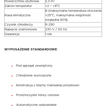
Powierzchnia użytkowa
2,3 m²
Zakres temperatur
+2 ÷ +8°C
III (maksymalna temperatura otoczenia
Klasa klimatyczna
+25°C, maksymalna wilgotność
względna 60%)
Czynnik chłodniczy
R-290
Napięcie znamionowe
230 V / 50 Hz
Gwarancja
1 rok
WYPOSAŻENIE STANDARDOWE
:
Pod agregat zewnętrzny
Chłodzenie wymuszone
Konstrukcja z blachy malowanej proszkowo
Przeźroczyste listwy cenowe
Automatyczne odszranianie