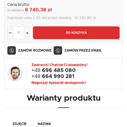
Cena brutto:
8 740,38 zł
10 282,80 zł
Najniższa cena z 30 dni przed obniżką:
10 282,80 zł
DO KOSZYKA
ZAMÓW ROZMOWĘ
ZAMÓW PRZEZ EMAIL
Zadzwoń! Chętnie Ci doradzimy!
+48
696 485 080
+48
664 990 281
Negocjuj! Sprawdź dostępność!
Warianty produktu
ZDJĘCIE
NAZWA