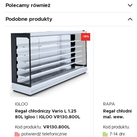
Polecamy również
Podobne produkty
-18%
IGLOO
RAPA
Regał chłodniczy Vario L 1.25
Regał chłodnicz
80L Igloo | IGLOO VR130.800L
mal. wew.
Kod produktu:
VR130.800L
Kod produktu:
Rc
potwierdź telefonicznie
7-14 dni