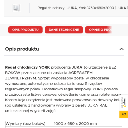
Regał chłodniczy - JUKA, York 3750x680x2000 | JUKA 
OPIS PRODUKTU
DANE TECHNICZNE
OPINIE O PRODUKCIE
Opis produktu
Regał chłodniczy YORK
producenta
JUKA
to urządzenie BEZ
BOKÓW przeznaczone do zasilania AGREGATEM
ZEWNĘTRZNYM. Sprzęt wyposażony został w chłodzenie
wymuszone, automatyczne odszranianie oraz 5 rzędów
regulowanych półek. Dodatkowo regał sklepowy YORK posiada
przeźroczyste listwy cenowe, oświetlenie górne oraz roletę nocną.
SEE REVIEWS
Konstrukcja urządzenia jest malowana proszkowo na dowolny kolor
(po ustaleniu z handlowcem) wybrany z palety JUKA RAL
umieszczonej w galerii zdjęć.
4.7
Wymiary (bez boków)
1000 x 680 x 2000 mm