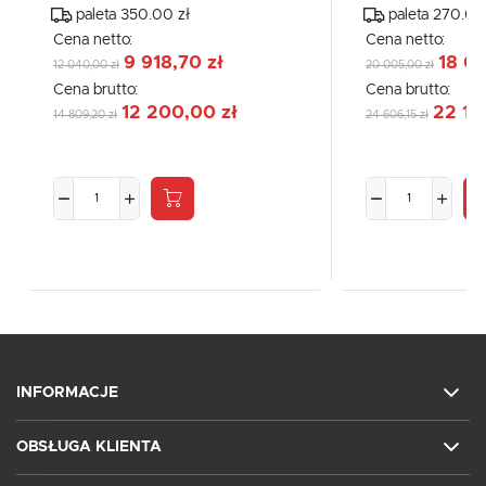
paleta 350.00 zł
paleta 270.00
Cena netto:
Cena netto:
9 918,70 zł
18 0
12 040,00 zł
20 005,00 zł
Cena brutto:
Cena brutto:
12 200,00 zł
22 14
14 809,20 zł
24 606,15 zł
INFORMACJE
OBSŁUGA KLIENTA