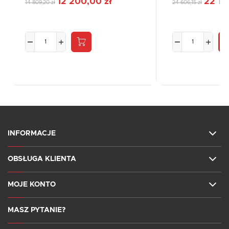
12 200,00 zł
22 14
14 809,20 zł
24 606,15 zł
INFORMACJE
OBSŁUGA KLIENTA
MOJE KONTO
MASZ PYTANIE?