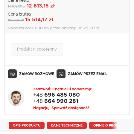
Cena netto:
12 613,15 zł
14 839,00 zł
Cena brutto:
15 514,17 zł
18 251,97 zł
Najniższa cena z 30 dni przed obniżką:
18 251,97 zł
Produkt niedostępny
ZAMÓW ROZMOWĘ
ZAMÓW PRZEZ EMAIL
Zadzwoń! Chętnie Ci doradzimy!
+48
696 485 080
+48
664 990 281
Negocjuj! Sprawdź dostępność!
OPIS PRODUKTU
DANE TECHNICZNE
OPINIE O PRODUKCIE