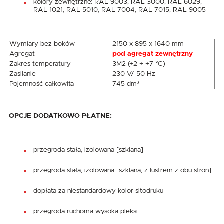
kolory zewnętrzne: RAL 9003, RAL 3000, RAL 6029,
RAL 1021, RAL 5010, RAL 7004, RAL 7015, RAL 9005
Wymiary bez boków
2150 x 895 x 1640 mm
Agregat
pod agregat zewnętrzny
Zakres temperatury
3M2 (+2 ÷ +7 °C)
Zasilanie
230 V/ 50 Hz
Pojemność całkowita
745 dm³
OPCJE DODATKOWO PŁATNE:
przegroda stała, izolowana [szklana]
przegroda stała, izolowana [szklana, z lustrem z obu stron]
dopłata za niestandardowy kolor sitodruku
przegroda ruchoma wysoka pleksi