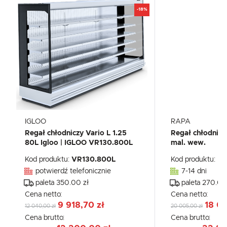
-18%
IGLOO
RAPA
Regał chłodniczy Vario L 1.25
Regał chłodnicz
80L Igloo | IGLOO VR130.800L
mal. wew.
Kod produktu:
VR130.800L
Kod produktu:
Rc
potwierdź telefonicznie
7-14 dni
paleta 350.00 zł
paleta 270.00
Cena netto:
Cena netto:
9 918,70 zł
18 0
12 040,00 zł
20 005,00 zł
Cena brutto:
Cena brutto: