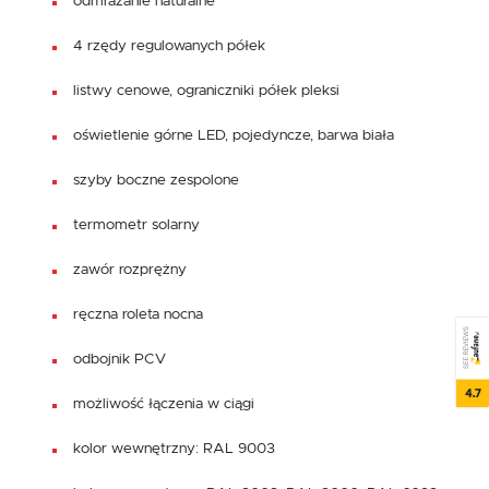
odmrażanie naturalne
4 rzędy regulowanych półek
listwy cenowe, ograniczniki półek pleksi
oświetlenie górne LED, pojedyncze, barwa biała
szyby boczne zespolone
termometr solarny
zawór rozprężny
ręczna roleta nocna
SEE REVIEWS
odbojnik PCV
4.7
możliwość łączenia w ciągi
kolor wewnętrzny: RAL 9003