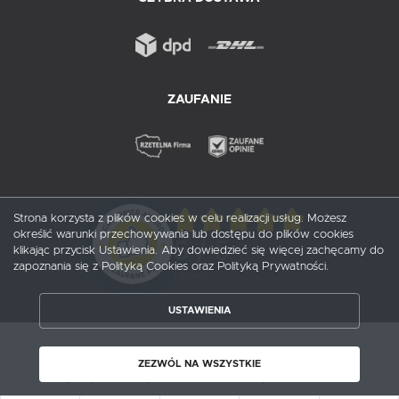
ZAUFANIE
Strona korzysta z plików cookies w celu realizacji usług. Możesz
określić warunki przechowywania lub dostępu do plików cookies
5
/ 5
klikając przycisk Ustawienia. Aby dowiedzieć się więcej zachęcamy do
zapoznania się z Polityką Cookies oraz Polityką Prywatności.
1
opinii
USTAWIENIA
ZAPISZ WYBRANE
Copyright by probox.pl
ZEZWÓL NA WSZYSTKIE
ZEZWÓL NA WSZYSTKIE
Agencja interaktywna
[ti]
Powered by
2ClickShop®